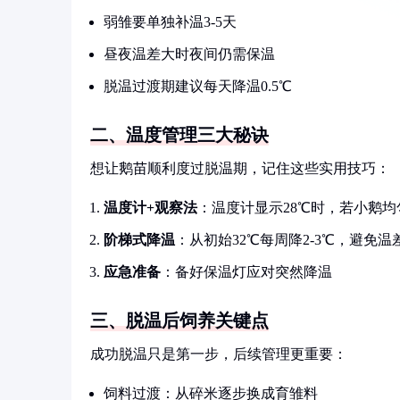
弱雏要单独补温3-5天
昼夜温差大时夜间仍需保温
脱温过渡期建议每天降温0.5℃
二、温度管理三大秘诀
想让鹅苗顺利度过脱温期，记住这些实用技巧：
温度计+观察法
：温度计显示28℃时，若小鹅
阶梯式降温
：从初始32℃每周降2-3℃，避免温
应急准备
：备好保温灯应对突然降温
三、脱温后饲养关键点
成功脱温只是第一步，后续管理更重要：
饲料过渡：从碎米逐步换成育雏料