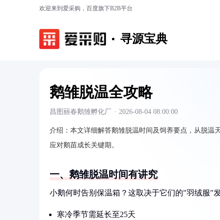
欢迎来到爱采购，百度旗下B2B平台
寻源宝典
鹅雏脱温全攻略
昌图丽春鹅雏孵化厂
·
2026-08-04 08:00:00
介绍：
本文详细解答鹅雏脱温时间及饲养要点，从脱温
应对鹅苗成长关键期。
一、鹅雏脱温时间有讲究
小鹅何时告别保温箱？这取决于它们的"羽绒服"发
寒冷季节需延长至25天