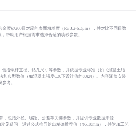
砂200目对应的表面粗糙度（Ra 3.2-6.3μm），并对比不同目数
业实践，帮助用户根据需求选择合适的喷砂参数。
力，包括螺杆直径、钻孔尺寸等参数，并依据专业标准（如《混凝土结
方法和典型数值（如混凝土强度C30下设计值约80kN）。内容涵盖安装
员参考。
底孔计算，包括外径、螺距、公差等关键参数，并提供专业数据来源
孔尺寸的常见疑问，通过公式推导给出精确推荐值（Φ5.18mm），并附加工艺