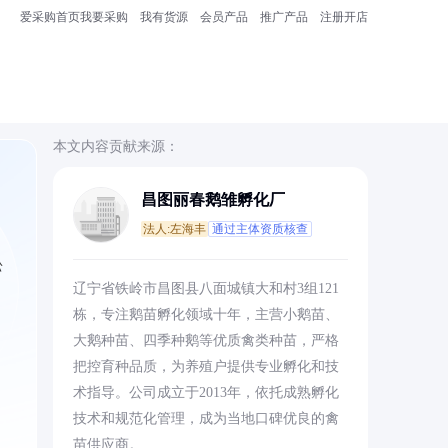
爱采购首页
我要采购
我有货源
会员产品
推广产品
注册开店
本文内容贡献来源：
昌图丽春鹅雏孵化厂
法人:左海丰
通过主体资质核查
松
辽宁省铁岭市昌图县八面城镇大和村3组121
栋，专注鹅苗孵化领域十年，主营小鹅苗、
大鹅种苗、四季种鹅等优质禽类种苗，严格
把控育种品质，为养殖户提供专业孵化和技
术指导。公司成立于2013年，依托成熟孵化
技术和规范化管理，成为当地口碑优良的禽
苗供应商。