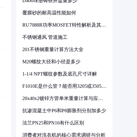
D400球墨铸铁井盖重多少
覆膜砂的耐高温性能如何
RU7088R功率MOSFET特性解析及其在
可调电源设计中的实践
不锈钢通风 管道施工
201不锈钢重量计算方法大全
M20螺纹大径和小径是多少
1-1/4 NPT螺纹参数及底孔尺寸详解
F1010E是什么管？能否用3205或3505代
换
20x40x2镀锌方管单米重量计算与应用
分析
抗渗混凝土中P6和P8膨胀剂分别加多少
法兰PN25和PN16有什么区别
消费者对洗衣机的核心需求调研与分析