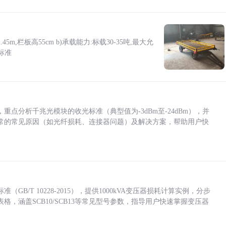
5m,栏板高55cm b)承载能力:标载30-35吨,最大允
标准
点分析千兆光模块的收光标准（典型值为-3dBm至-24dBm），并
常的常见原因（如光纤损耗、连接器问题）及解决方案，帮助用户快
/T 10228-2015），提供1000kVA变压器损耗计算实例，分步
，涵盖SCB10/SCB13等常见型号参数，指导用户快速掌握变压器