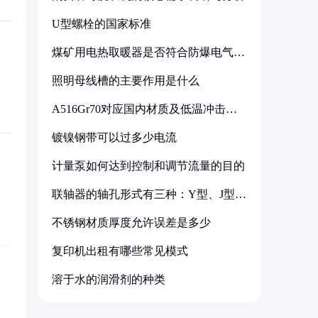
U型螺栓的国家标准
煤矿用电热取暖器是否符合防爆电气设
备标准
照明母线槽的主要作用是什么
A516Gr70对应国内材质及低温冲击要
求解析
镀镍钢带可以过多少电流
计量泵如何达到控制和调节流量的目的
联轴器的轴孔形式有三种：Y型、J型、
Z型
不锈钢材质厚度允许误差是多少
复印机出租有哪些常见模式
溶于水的润滑剂的种类