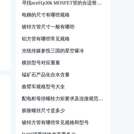
寻找nce01p30k MOSFET管的合适替代
型号
电梯的尺寸有哪些规格
镀锌方管尺寸一般有哪些
铝方管有哪些常见规格
光线传媒参投三国的星空爆冷
横担型号对应重量
锰矿石产品化合水含量
曲臂车规格型号大全
配电柜母排螺栓力矩要求及连接规范详
解
膨胀螺丝尺寸是多少
镀锌方管有哪些常见规格和型号