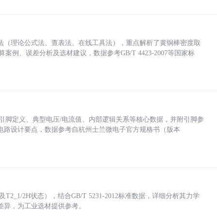
法（理论公式法、查表法、在线工具法），重点解析了黄铜棒密度取
计算案例、误差分析及选材建议，数据参考GB/T 4423-2007等国家标
括各引脚定义、典型电压/电流值、内部逻辑关系等核心数据，并附引脚参
电路设计要点，数据参考自杭州士兰微电子官方规格书（版本
_1/2H状态），结合GB/T 5231-2012标准数据，详细分析其力学
差异，为工业选材提供参考。