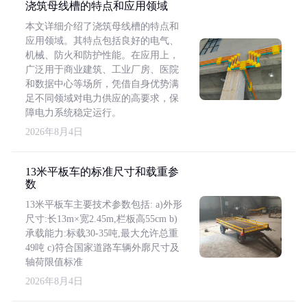
浇筑母线槽的特点和应用领域
本文详细介绍了浇筑母线槽的特点和
应用领域。其特点包括良好的电气、
机械、防火和防护性能。在应用上，
广泛用于商业建筑、工业厂房、医院
和数据中心等场所，凭借自身优势满
足不同领域对电力供应的高要求，保
障电力系统稳定运行。
2026年8月4日
13米平板车的标准尺寸和载重参
数
13米平板车主要技术参数包括: a)外形
尺寸:长13m×宽2.45m,栏板高55cm b)
承载能力:标载30-35吨,最大允许总重
49吨 c)符合国家道路车辆外廓尺寸及
轴荷限值标准
2026年8月4日