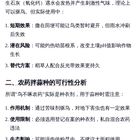
生石灰（氧化钙）遇水会发热并产生刺激性气味，理论上
可以驱鸟。但实际使用中：
短期效果
：撒在田埂可能让鸟类暂时避开，但雨水冲刷
后失效
潜在风险
：可能灼伤幼苗根系，改变土壤pH值影响作物
生长
替代方案
：稻草人配合反光带效果更持久
二、农药拌蒜种的可行性分析
所谓"鸟不啄农药"实际是种衣剂，用于蒜种时需注意：
作用机制
：通过苦味剂驱鸟，对地下害虫也有一定效果
使用限制
：必须选用登记在案的种衣剂，私自混合农药
违法
生态影响
：可能误伤传粉昆虫，不建议大面积使用