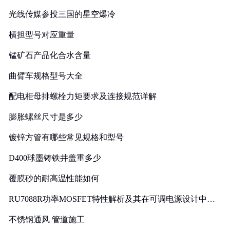
光线传媒参投三国的星空爆冷
横担型号对应重量
锰矿石产品化合水含量
曲臂车规格型号大全
配电柜母排螺栓力矩要求及连接规范详解
膨胀螺丝尺寸是多少
镀锌方管有哪些常见规格和型号
D400球墨铸铁井盖重多少
覆膜砂的耐高温性能如何
RU7088R功率MOSFET特性解析及其在可调电源设计中的
实践
不锈钢通风 管道施工