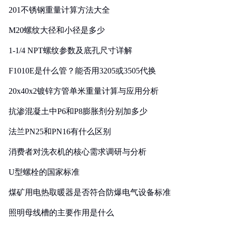
201不锈钢重量计算方法大全
M20螺纹大径和小径是多少
1-1/4 NPT螺纹参数及底孔尺寸详解
F1010E是什么管？能否用3205或3505代换
20x40x2镀锌方管单米重量计算与应用分析
抗渗混凝土中P6和P8膨胀剂分别加多少
法兰PN25和PN16有什么区别
消费者对洗衣机的核心需求调研与分析
U型螺栓的国家标准
煤矿用电热取暖器是否符合防爆电气设备标准
照明母线槽的主要作用是什么