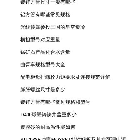
镀锌方管尺寸一般有哪些
铝方管有哪些常见规格
光线传媒参投三国的星空爆冷
横担型号对应重量
锰矿石产品化合水含量
曲臂车规格型号大全
配电柜母排螺栓力矩要求及连接规范详解
膨胀螺丝尺寸是多少
镀锌方管有哪些常见规格和型号
D400球墨铸铁井盖重多少
覆膜砂的耐高温性能如何
RU7088R功率MOSFET特性解析及其在可调电源设