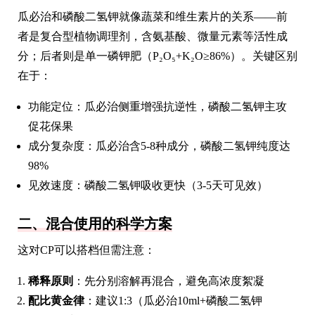
瓜必治和磷酸二氢钾就像蔬菜和维生素片的关系——前
者是复合型植物调理剂，含氨基酸、微量元素等活性成
分；后者则是单一磷钾肥（P₂O₅+K₂O≥86%）。关键区别
在于：
功能定位：瓜必治侧重增强抗逆性，磷酸二氢钾主攻
促花保果
成分复杂度：瓜必治含5-8种成分，磷酸二氢钾纯度达
98%
见效速度：磷酸二氢钾吸收更快（3-5天可见效）
二、混合使用的科学方案
这对CP可以搭档但需注意：
稀释原则
：先分别溶解再混合，避免高浓度絮凝
配比黄金律
：建议1:3（瓜必治10ml+磷酸二氢钾