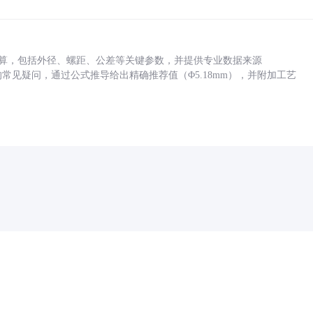
底孔计算，包括外径、螺距、公差等关键参数，并提供专业数据来源
孔尺寸的常见疑问，通过公式推导给出精确推荐值（Φ5.18mm），并附加工艺
药品医疗器械网络信息服务备案(京)网药械信息备字（2021）第00159号
京ICP证030173号
京公网安备11000002000001号