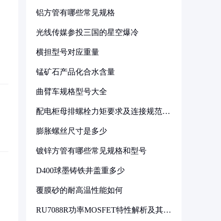
铝方管有哪些常见规格
光线传媒参投三国的星空爆冷
横担型号对应重量
锰矿石产品化合水含量
曲臂车规格型号大全
配电柜母排螺栓力矩要求及连接规范详
解
膨胀螺丝尺寸是多少
镀锌方管有哪些常见规格和型号
D400球墨铸铁井盖重多少
覆膜砂的耐高温性能如何
RU7088R功率MOSFET特性解析及其在
可调电源设计中的实践