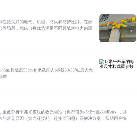
点包括良好的电气、机械、防火和防护性能。在应
心等场所，凭借自身优势满足不同领域对电力供应
5m,栏板高55cm b)承载能力:标载30-35吨,最大允
标准
点分析千兆光模块的收光标准（典型值为-3dBm至-24dBm），并
常的常见原因（如光纤损耗、连接器问题）及解决方案，帮助用户快