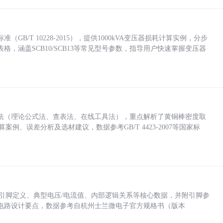
/T 10228-2015），提供1000kVA变压器损耗计算实例，分步
，涵盖SCB10/SCB13等常见型号参数，指导用户快速掌握变压器
法（理论公式法、查表法、在线工具法），重点解析了黄铜棒密度取
计算案例、误差分析及选材建议，数据参考GB/T 4423-2007等国家标
括各引脚定义、典型电压/电流值、内部逻辑关系等核心数据，并附引脚参
电路设计要点，数据参考自杭州士兰微电子官方规格书（版本