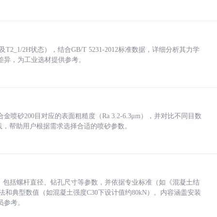
_1/2H状态），结合GB/T 5231-2012标准数据，详细分析其力学
差异，为工业选材提供参考。
砂200目对应的表面粗糙度（Ra 3.2-6.3μm），并对比不同目数
业实践，帮助用户根据需求选择合适的喷砂参数。
力，包括螺杆直径、钻孔尺寸等参数，并依据专业标准（如《混凝土结
方法和典型数值（如混凝土强度C30下设计值约80kN）。内容涵盖安装
员参考。