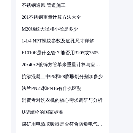
不锈钢通风 管道施工
201不锈钢重量计算方法大全
M20螺纹大径和小径是多少
1-1/4 NPT螺纹参数及底孔尺寸详解
F1010E是什么管？能否用3205或3505代
换
20x40x2镀锌方管单米重量计算与应用
分析
抗渗混凝土中P6和P8膨胀剂分别加多少
法兰PN25和PN16有什么区别
消费者对洗衣机的核心需求调研与分析
U型螺栓的国家标准
煤矿用电热取暖器是否符合防爆电气设
备标准