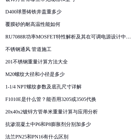
D400球墨铸铁井盖重多少
覆膜砂的耐高温性能如何
RU7088R功率MOSFET特性解析及其在可调电源设计中的
实践
不锈钢通风 管道施工
201不锈钢重量计算方法大全
M20螺纹大径和小径是多少
1-1/4 NPT螺纹参数及底孔尺寸详解
F1010E是什么管？能否用3205或3505代换
20x40x2镀锌方管单米重量计算与应用分析
抗渗混凝土中P6和P8膨胀剂分别加多少
法兰PN25和PN16有什么区别