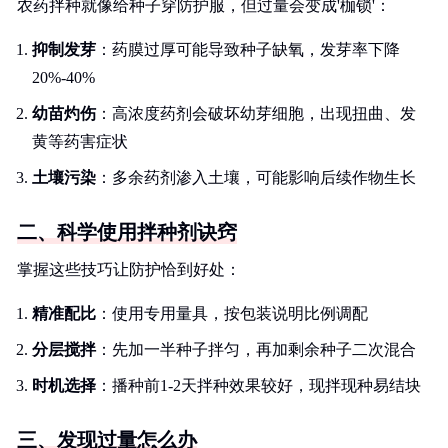
农药拌种就像给种子穿防护服，但过量会变成'枷锁'：
抑制发芽
：药膜过厚可能导致种子缺氧，发芽率下降
20%-40%
幼苗灼伤
：高浓度药剂会破坏幼芽细胞，出现扭曲、发
黄等药害症状
土壤污染
：多余药剂渗入土壤，可能影响后续作物生长
二、科学使用拌种剂诀窍
掌握这些技巧让防护恰到好处：
精准配比
：使用专用量具，按包装说明比例调配
分层搅拌
：先加一半种子拌匀，再加剩余种子二次混合
时机选择
：播种前1-2天拌种效果较好，现拌现种易结块
三、发现过量怎么办