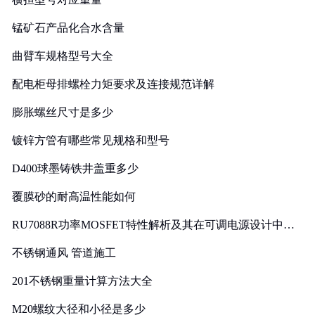
锰矿石产品化合水含量
曲臂车规格型号大全
配电柜母排螺栓力矩要求及连接规范详解
膨胀螺丝尺寸是多少
镀锌方管有哪些常见规格和型号
D400球墨铸铁井盖重多少
覆膜砂的耐高温性能如何
RU7088R功率MOSFET特性解析及其在可调电源设计中的
实践
不锈钢通风 管道施工
201不锈钢重量计算方法大全
M20螺纹大径和小径是多少