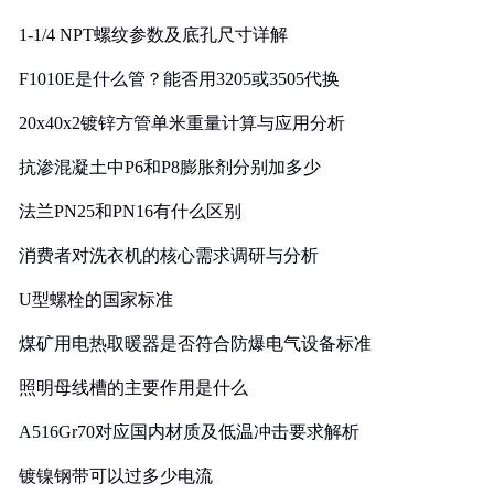
1-1/4 NPT螺纹参数及底孔尺寸详解
F1010E是什么管？能否用3205或3505代换
20x40x2镀锌方管单米重量计算与应用分析
抗渗混凝土中P6和P8膨胀剂分别加多少
法兰PN25和PN16有什么区别
消费者对洗衣机的核心需求调研与分析
U型螺栓的国家标准
煤矿用电热取暖器是否符合防爆电气设备标准
照明母线槽的主要作用是什么
A516Gr70对应国内材质及低温冲击要求解析
镀镍钢带可以过多少电流