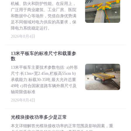
机械、防火和防护性能。在应用上，
广泛用于商业建筑、工业厂房、医院
和数据中心等场所，凭借自身优势满
足不同领域对电力供应的高要求，保
障电力系统稳定运行。
2026年8月4日
13米平板车的标准尺寸和载重参
数
13米平板车主要技术参数包括: a)外形
尺寸:长13m×宽2.45m,栏板高55cm b)
承载能力:标载30-35吨,最大允许总重
49吨 c)符合国家道路车辆外廓尺寸及
轴荷限值标准
2026年8月4日
光模块接收功率多少是正常
本文详细解答光模块接收功率的正常范围及影响因素，重