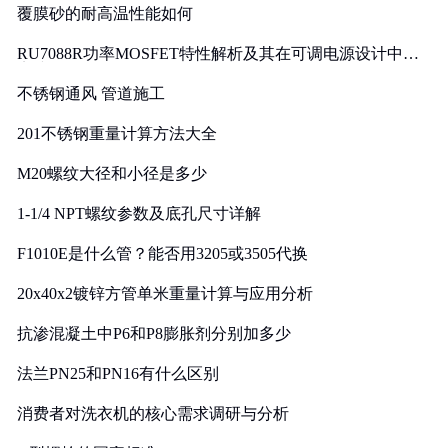
覆膜砂的耐高温性能如何
RU7088R功率MOSFET特性解析及其在可调电源设计中的
实践
不锈钢通风 管道施工
201不锈钢重量计算方法大全
M20螺纹大径和小径是多少
1-1/4 NPT螺纹参数及底孔尺寸详解
F1010E是什么管？能否用3205或3505代换
20x40x2镀锌方管单米重量计算与应用分析
抗渗混凝土中P6和P8膨胀剂分别加多少
法兰PN25和PN16有什么区别
消费者对洗衣机的核心需求调研与分析