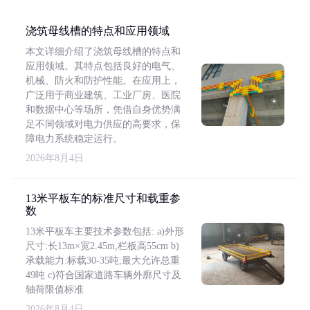
浇筑母线槽的特点和应用领域
本文详细介绍了浇筑母线槽的特点和
应用领域。其特点包括良好的电气、
机械、防火和防护性能。在应用上，
广泛用于商业建筑、工业厂房、医院
和数据中心等场所，凭借自身优势满
足不同领域对电力供应的高要求，保
障电力系统稳定运行。
2026年8月4日
13米平板车的标准尺寸和载重参
数
13米平板车主要技术参数包括: a)外形
尺寸:长13m×宽2.45m,栏板高55cm b)
承载能力:标载30-35吨,最大允许总重
49吨 c)符合国家道路车辆外廓尺寸及
轴荷限值标准
2026年8月4日