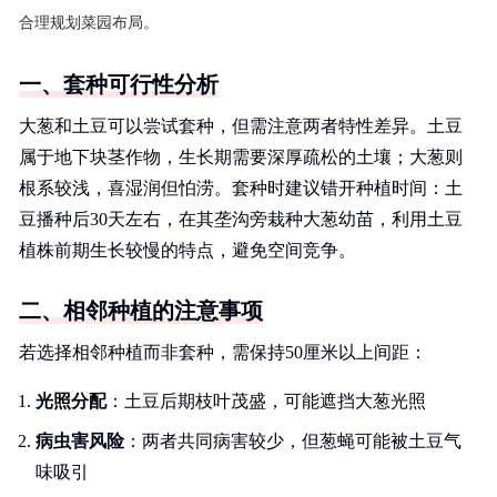
合理规划菜园布局。
一、套种可行性分析
大葱和土豆可以尝试套种，但需注意两者特性差异。土豆
属于地下块茎作物，生长期需要深厚疏松的土壤；大葱则
根系较浅，喜湿润但怕涝。套种时建议错开种植时间：土
豆播种后30天左右，在其垄沟旁栽种大葱幼苗，利用土豆
植株前期生长较慢的特点，避免空间竞争。
二、相邻种植的注意事项
若选择相邻种植而非套种，需保持50厘米以上间距：
光照分配
：土豆后期枝叶茂盛，可能遮挡大葱光照
病虫害风险
：两者共同病害较少，但葱蝇可能被土豆气
味吸引