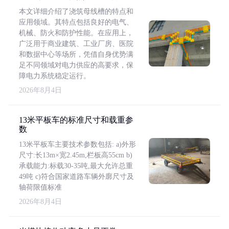
本文详细介绍了浇筑母线槽的特点和
应用领域。其特点包括良好的电气、
机械、防火和防护性能。在应用上，
广泛用于商业建筑、工业厂房、医院
和数据中心等场所，凭借自身优势满
足不同领域对电力供应的高要求，保
障电力系统稳定运行。
2026年8月4日
13米平板车的标准尺寸和载重参
数
13米平板车主要技术参数包括: a)外形
尺寸:长13m×宽2.45m,栏板高55cm b)
承载能力:标载30-35吨,最大允许总重
49吨 c)符合国家道路车辆外廓尺寸及
轴荷限值标准
2026年8月4日