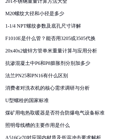
201不锈钢重量计算方法大全
M20螺纹大径和小径是多少
1-1/4 NPT螺纹参数及底孔尺寸详解
F1010E是什么管？能否用3205或3505代换
20x40x2镀锌方管单米重量计算与应用分析
抗渗混凝土中P6和P8膨胀剂分别加多少
法兰PN25和PN16有什么区别
消费者对洗衣机的核心需求调研与分析
U型螺栓的国家标准
煤矿用电热取暖器是否符合防爆电气设备标准
照明母线槽的主要作用是什么
A516Gr70对应国内材质及低温冲击要求解析