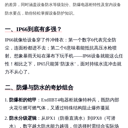
的差异，同时涵盖设备防水等级划分、防爆电器柜特性及室内设备
防水要点，助你轻松掌握设备防护知识。
一、IP66到底有多强？
IP66就像给设备穿了件冲锋衣：第一个数字6代表完全防
尘，连面粉都进不去；第二个6意味着能抵抗高压水枪喷
射。想象暴雨天站在瀑布下玩手机——IP66设备就能这么任
性！相比之下，IP65只能算‘防泼水’，面对持续水流冲击就
力不从心了。
二、防爆与防水的奇妙组合
防爆柜的铠甲
：ExdIIBT4电器柜就像特种兵，既防内部
火花引燃可燃气体，又通过特殊结构阻止爆炸蔓延
防水分级逻辑
：从IPX1（防垂直滴水）到IPX8（可潜
水），数字越大防水能力越强，但选择时需结合实际场