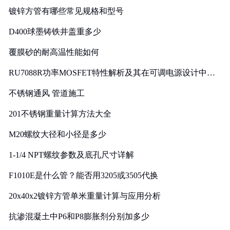
镀锌方管有哪些常见规格和型号
D400球墨铸铁井盖重多少
覆膜砂的耐高温性能如何
RU7088R功率MOSFET特性解析及其在可调电源设计中的
实践
不锈钢通风 管道施工
201不锈钢重量计算方法大全
M20螺纹大径和小径是多少
1-1/4 NPT螺纹参数及底孔尺寸详解
F1010E是什么管？能否用3205或3505代换
20x40x2镀锌方管单米重量计算与应用分析
抗渗混凝土中P6和P8膨胀剂分别加多少