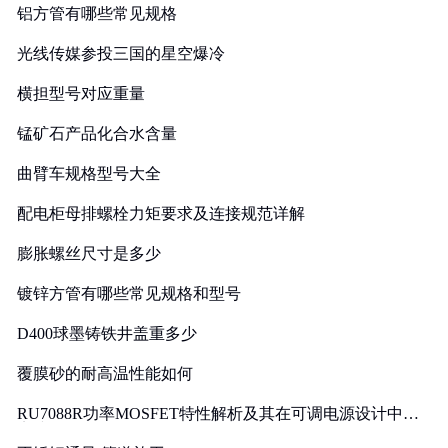
铝方管有哪些常见规格
光线传媒参投三国的星空爆冷
横担型号对应重量
锰矿石产品化合水含量
曲臂车规格型号大全
配电柜母排螺栓力矩要求及连接规范详解
膨胀螺丝尺寸是多少
镀锌方管有哪些常见规格和型号
D400球墨铸铁井盖重多少
覆膜砂的耐高温性能如何
RU7088R功率MOSFET特性解析及其在可调电源设计中的
实践