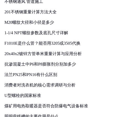
不锈钢通风 管道施工
201不锈钢重量计算方法大全
M20螺纹大径和小径是多少
1-1/4 NPT螺纹参数及底孔尺寸详解
F1010E是什么管？能否用3205或3505代换
20x40x2镀锌方管单米重量计算与应用分析
抗渗混凝土中P6和P8膨胀剂分别加多少
法兰PN25和PN16有什么区别
消费者对洗衣机的核心需求调研与分析
U型螺栓的国家标准
煤矿用电热取暖器是否符合防爆电气设备标准
照明母线槽的主要作用是什么