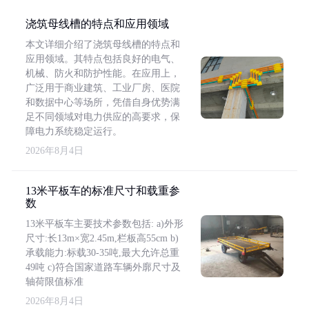
浇筑母线槽的特点和应用领域
本文详细介绍了浇筑母线槽的特点和
应用领域。其特点包括良好的电气、
机械、防火和防护性能。在应用上，
广泛用于商业建筑、工业厂房、医院
和数据中心等场所，凭借自身优势满
足不同领域对电力供应的高要求，保
障电力系统稳定运行。
2026年8月4日
13米平板车的标准尺寸和载重参
数
13米平板车主要技术参数包括: a)外形
尺寸:长13m×宽2.45m,栏板高55cm b)
承载能力:标载30-35吨,最大允许总重
49吨 c)符合国家道路车辆外廓尺寸及
轴荷限值标准
2026年8月4日