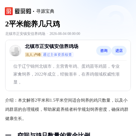
寻源宝典
2平米能养几只鸡
北镇市正安镇安信养鸡场
·
2026-08-04 08:00:00
北镇市正安镇安信养鸡场
咨询
进店
法人:卢峰
通过主体资质核查
位于辽宁锦州北镇市，主营青年鸡、蛋鸡苗等鸡苗，专业
家禽饲养，2022年成立，经验渐丰，在养鸡领域权威性渐
显 。
介绍：
本文解答2平米和1.5平米空间适合饲养的鸡只数量，以及小
鸡群居的合理规模，帮助家庭养殖者科学规划饲养密度，确保鸡群
健康生长。
一、空间与鸡只数量的黄金比例