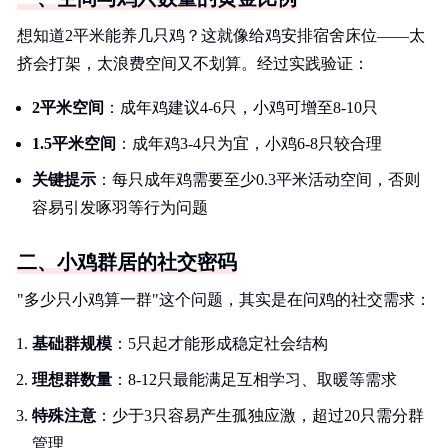
想知道2平米能养几只鸡？这就像给鸡安排宿舍床位——太
挤会打架，太浪费空间又不划算。经过实践验证：
2平米空间
：成年鸡建议4-6只，小鸡可增至8-10只
1.5平米空间
：成年鸡3-4只为宜，小鸡6-8只较合理
关键提示
：每只成年鸡需要至少0.3平米活动空间，否则
容易引发啄羽等行为问题
二、小鸡群居的社交密码
"多少只小鸡算一群"这个问题，其实是在问鸡的社交需求：
基础群规模
：5只起才能形成稳定社会结构
理想群数量
：8-12只最能满足互相学习、取暖等需求
特殊注意
：少于3只容易产生孤独应激，超过20只需分群
管理