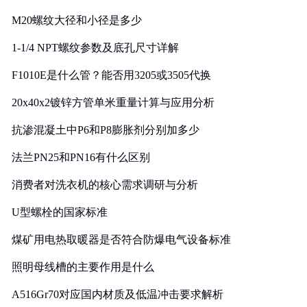
M20螺纹大径和小径是多少
1-1/4 NPT螺纹参数及底孔尺寸详解
F1010E是什么管？能否用3205或3505代换
20x40x2镀锌方管单米重量计算与应用分析
抗渗混凝土中P6和P8膨胀剂分别加多少
法兰PN25和PN16有什么区别
消费者对洗衣机的核心需求调研与分析
U型螺栓的国家标准
煤矿用电热取暖器是否符合防爆电气设备标准
照明母线槽的主要作用是什么
A516Gr70对应国内材质及低温冲击要求解析