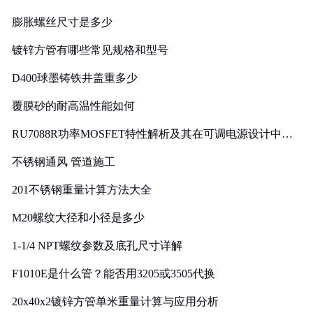
膨胀螺丝尺寸是多少
镀锌方管有哪些常见规格和型号
D400球墨铸铁井盖重多少
覆膜砂的耐高温性能如何
RU7088R功率MOSFET特性解析及其在可调电源设计中的
实践
不锈钢通风 管道施工
201不锈钢重量计算方法大全
M20螺纹大径和小径是多少
1-1/4 NPT螺纹参数及底孔尺寸详解
F1010E是什么管？能否用3205或3505代换
20x40x2镀锌方管单米重量计算与应用分析