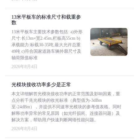
13米平板车的标准尺寸和载重参
数
13米平板车主要技术参数包括: a)外形
尺寸:长13m×宽2.45m,栏板高55cm b)
承载能力:标载30-35吨,最大允许总重
49吨 c)符合国家道路车辆外廓尺寸及
轴荷限值标准
2026年8月4日
光模块接收功率多少是正常
本文详细解答光模块接收功率的正常范围及影响因素，重
点分析千兆光模块的收光标准（典型值为-3dBm
至-24dBm），并提供不同速率光模块的参考值表格。同时
解释功率异常的常见原因（如光纤损耗、连接器问题）及
解决方案，帮助用户快速判断网络性能问题。
2026年8月4日