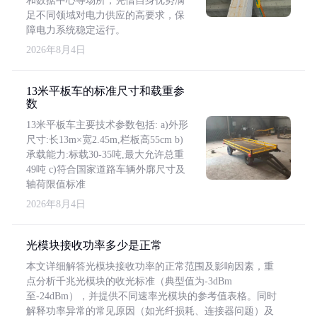
和数据中心等场所，凭借自身优势满
足不同领域对电力供应的高要求，保
障电力系统稳定运行。
2026年8月4日
13米平板车的标准尺寸和载重参
数
13米平板车主要技术参数包括: a)外形
尺寸:长13m×宽2.45m,栏板高55cm b)
承载能力:标载30-35吨,最大允许总重
49吨 c)符合国家道路车辆外廓尺寸及
轴荷限值标准
2026年8月4日
光模块接收功率多少是正常
本文详细解答光模块接收功率的正常范围及影响因素，重
点分析千兆光模块的收光标准（典型值为-3dBm
至-24dBm），并提供不同速率光模块的参考值表格。同时
解释功率异常的常见原因（如光纤损耗、连接器问题）及