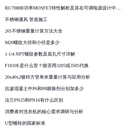
RU7088R功率MOSFET特性解析及其在可调电源设计中的
实践
不锈钢通风 管道施工
201不锈钢重量计算方法大全
M20螺纹大径和小径是多少
1-1/4 NPT螺纹参数及底孔尺寸详解
F1010E是什么管？能否用3205或3505代换
20x40x2镀锌方管单米重量计算与应用分析
抗渗混凝土中P6和P8膨胀剂分别加多少
法兰PN25和PN16有什么区别
消费者对洗衣机的核心需求调研与分析
U型螺栓的国家标准