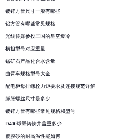
镀锌方管尺寸一般有哪些
铝方管有哪些常见规格
光线传媒参投三国的星空爆冷
横担型号对应重量
锰矿石产品化合水含量
曲臂车规格型号大全
配电柜母排螺栓力矩要求及连接规范详解
膨胀螺丝尺寸是多少
镀锌方管有哪些常见规格和型号
D400球墨铸铁井盖重多少
覆膜砂的耐高温性能如何