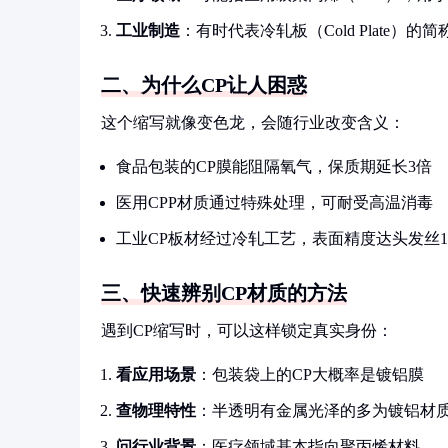
工业制造
：有时代表冷轧板（Cold Plate）的简
二、为什么CP让人困惑
这个缩写就像变色龙，会随行业改变含义：
食品包装的CP膜能阻隔氧气，保质期延长3倍
医用CPP材质通过特殊处理，可耐受高温消毒
工业CP板材经过冷轧工艺，表面精度达头发丝1/
三、快速辨别CP材质的方法
遇到CP缩写时，可以这样锁定真实身份：
看应用场景
：包装袋上的CP大概率是镀铝膜
查物理特性
：半透明有金属光泽的多为镀铝材
问行业背景
：医疗领域基本指向聚丙烯材料