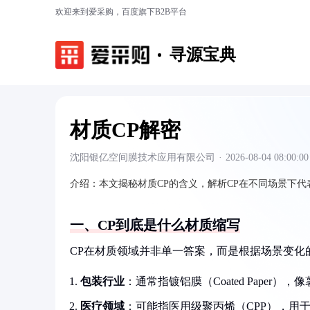
欢迎来到爱采购，百度旗下B2B平台
寻源宝典
材质CP解密
沈阳银亿空间膜技术应用有限公司
·
2026-08-04 08:00:00
介绍：
本文揭秘材质CP的含义，解析CP在不同场景下
一、CP到底是什么材质缩写
CP在材质领域并非单一答案，而是根据场景变化的
包装行业
：通常指镀铝膜（Coated Paper
医疗领域
：可能指医用级聚丙烯（CPP），用