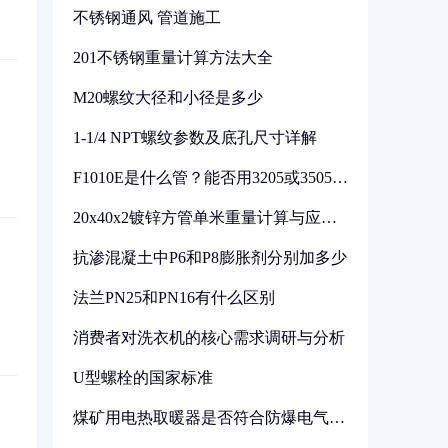
不锈钢通风 管道施工
201不锈钢重量计算方法大全
M20螺纹大径和小径是多少
1-1/4 NPT螺纹参数及底孔尺寸详解
F1010E是什么管？能否用3205或3505代
换
20x40x2镀锌方管单米重量计算与应用
分析
抗渗混凝土中P6和P8膨胀剂分别加多少
法兰PN25和PN16有什么区别
消费者对洗衣机的核心需求调研与分析
U型螺栓的国家标准
煤矿用电热取暖器是否符合防爆电气设
备标准