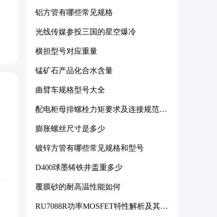
铝方管有哪些常见规格
光线传媒参投三国的星空爆冷
横担型号对应重量
锰矿石产品化合水含量
曲臂车规格型号大全
配电柜母排螺栓力矩要求及连接规范详
解
膨胀螺丝尺寸是多少
镀锌方管有哪些常见规格和型号
D400球墨铸铁井盖重多少
覆膜砂的耐高温性能如何
RU7088R功率MOSFET特性解析及其在
可调电源设计中的实践