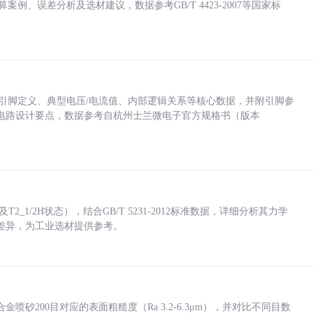
计算案例、误差分析及选材建议，数据参考GB/T 4423-2007等国家标
括各引脚定义、典型电压/电流值、内部逻辑关系等核心数据，并附引脚参
电路设计要点，数据参考自杭州士兰微电子官方规格书（版本
_1/2H状态），结合GB/T 5231-2012标准数据，详细分析其力学
差异，为工业选材提供参考。
砂200目对应的表面粗糙度（Ra 3.2-6.3μm），并对比不同目数