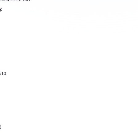
称
10
质