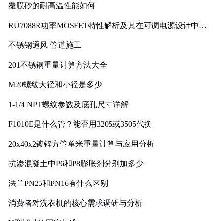
覆膜砂的耐高温性能如何
RU7088R功率MOSFET特性解析及其在可调电源设计中的
实践
不锈钢通风 管道施工
201不锈钢重量计算方法大全
M20螺纹大径和小径是多少
1-1/4 NPT螺纹参数及底孔尺寸详解
F1010E是什么管？能否用3205或3505代换
20x40x2镀锌方管单米重量计算与应用分析
抗渗混凝土中P6和P8膨胀剂分别加多少
法兰PN25和PN16有什么区别
消费者对洗衣机的核心需求调研与分析