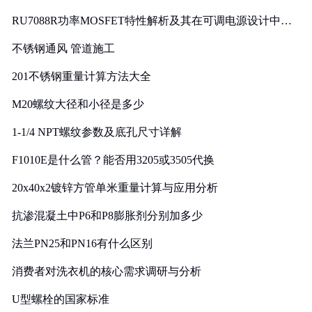
RU7088R功率MOSFET特性解析及其在可调电源设计中的
实践
不锈钢通风 管道施工
201不锈钢重量计算方法大全
M20螺纹大径和小径是多少
1-1/4 NPT螺纹参数及底孔尺寸详解
F1010E是什么管？能否用3205或3505代换
20x40x2镀锌方管单米重量计算与应用分析
抗渗混凝土中P6和P8膨胀剂分别加多少
法兰PN25和PN16有什么区别
消费者对洗衣机的核心需求调研与分析
U型螺栓的国家标准