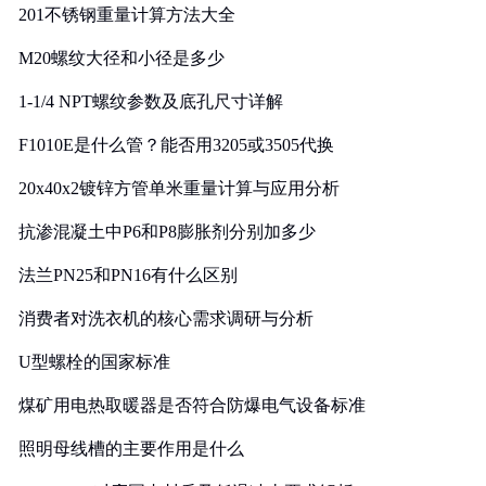
201不锈钢重量计算方法大全
M20螺纹大径和小径是多少
1-1/4 NPT螺纹参数及底孔尺寸详解
F1010E是什么管？能否用3205或3505代换
20x40x2镀锌方管单米重量计算与应用分析
抗渗混凝土中P6和P8膨胀剂分别加多少
法兰PN25和PN16有什么区别
消费者对洗衣机的核心需求调研与分析
U型螺栓的国家标准
煤矿用电热取暖器是否符合防爆电气设备标准
照明母线槽的主要作用是什么