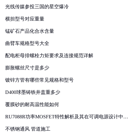
光线传媒参投三国的星空爆冷
横担型号对应重量
锰矿石产品化合水含量
曲臂车规格型号大全
配电柜母排螺栓力矩要求及连接规范详解
膨胀螺丝尺寸是多少
镀锌方管有哪些常见规格和型号
D400球墨铸铁井盖重多少
覆膜砂的耐高温性能如何
RU7088R功率MOSFET特性解析及其在可调电源设计中的
实践
不锈钢通风 管道施工