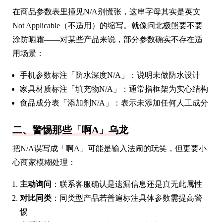
在商品参数表里撞见N/A别慌张，这串字母其实是英文
Not Applicable（不适用）的缩写。就像问北极熊要不要
涂防晒霜——对某些产品来说，部分参数确实不存在适
用场景：
手机参数标注「防水深度N/A」：说明未做防水设计
家具材质标注「填充物N/A」：通常指框架为实心结构
食品成分表「添加剂N/A」：表示未添加任何人工成分
二、警惕那些「啊A」乌龙
把N/A误写成「啊A」可能是输入法闹的玩笑，但更要小
心商家模糊处理：
主动询问
：联系客服确认是遗漏信息还是真无此属性
对比同类
：同类型产品若普遍标注具体参数需提高警
惕