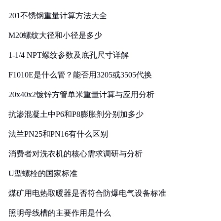
201不锈钢重量计算方法大全
M20螺纹大径和小径是多少
1-1/4 NPT螺纹参数及底孔尺寸详解
F1010E是什么管？能否用3205或3505代换
20x40x2镀锌方管单米重量计算与应用分析
抗渗混凝土中P6和P8膨胀剂分别加多少
法兰PN25和PN16有什么区别
消费者对洗衣机的核心需求调研与分析
U型螺栓的国家标准
煤矿用电热取暖器是否符合防爆电气设备标准
照明母线槽的主要作用是什么