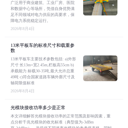
广泛用于商业建筑、工业厂房、医院
和数据中心等场所，凭借自身优势满
足不同领域对电力供应的高要求，保
障电力系统稳定运行。
2026年8月4日
13米平板车的标准尺寸和载重参
数
13米平板车主要技术参数包括: a)外形
尺寸:长13m×宽2.45m,栏板高55cm b)
承载能力:标载30-35吨,最大允许总重
49吨 c)符合国家道路车辆外廓尺寸及
轴荷限值标准
2026年8月4日
光模块接收功率多少是正常
本文详细解答光模块接收功率的正常范围及影响因素，重
点分析千兆光模块的收光标准（典型值为-3dBm