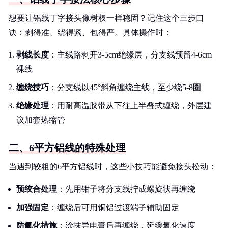
想要让铝线丁字接头像树杈一样稳固？记住这个三步口
诀：剥得准、绕得紧、包得严。具体操作时：
剥线长度
：主线路剥开3-5cm绝缘层，分支线预留4-6cm
裸线
缠绕技巧
：分支线以45°斜角缠绕主线，至少绕5-8圈
绝缘处理
：用耐高温胶带从下往上半叠式缠绕，外层建
议加套热缩管
二、6平方铝线的特殊处理
当遇到较粗的6平方铝线时，这些小技巧能避免接头松动：
预绞合处理
：先用钳子将分支线拧成螺旋状再缠绕
加强固定
：缠绕后可用铜铝过渡端子辅助固定
防氧化措施
：涂抹导电膏后再缠绕，延缓氧化速度