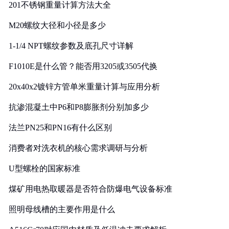
201不锈钢重量计算方法大全
M20螺纹大径和小径是多少
1-1/4 NPT螺纹参数及底孔尺寸详解
F1010E是什么管？能否用3205或3505代换
20x40x2镀锌方管单米重量计算与应用分析
抗渗混凝土中P6和P8膨胀剂分别加多少
法兰PN25和PN16有什么区别
消费者对洗衣机的核心需求调研与分析
U型螺栓的国家标准
煤矿用电热取暖器是否符合防爆电气设备标准
照明母线槽的主要作用是什么