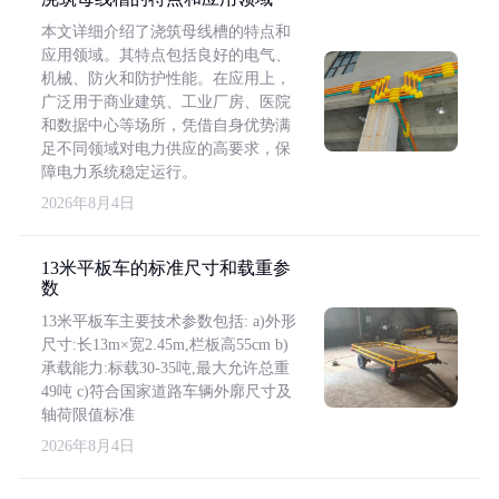
本文详细介绍了浇筑母线槽的特点和
应用领域。其特点包括良好的电气、
机械、防火和防护性能。在应用上，
广泛用于商业建筑、工业厂房、医院
和数据中心等场所，凭借自身优势满
足不同领域对电力供应的高要求，保
障电力系统稳定运行。
2026年8月4日
13米平板车的标准尺寸和载重参
数
13米平板车主要技术参数包括: a)外形
尺寸:长13m×宽2.45m,栏板高55cm b)
承载能力:标载30-35吨,最大允许总重
49吨 c)符合国家道路车辆外廓尺寸及
轴荷限值标准
2026年8月4日