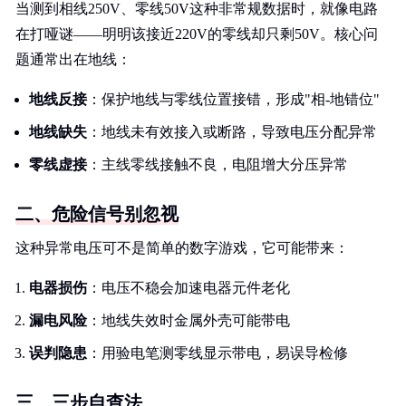
当测到相线250V、零线50V这种非常规数据时，就像电路
在打哑谜——明明该接近220V的零线却只剩50V。核心问
题通常出在地线：
地线反接
：保护地线与零线位置接错，形成"相-地错位"
地线缺失
：地线未有效接入或断路，导致电压分配异常
零线虚接
：主线零线接触不良，电阻增大分压异常
二、危险信号别忽视
这种异常电压可不是简单的数字游戏，它可能带来：
电器损伤
：电压不稳会加速电器元件老化
漏电风险
：地线失效时金属外壳可能带电
误判隐患
：用验电笔测零线显示带电，易误导检修
三、三步自查法