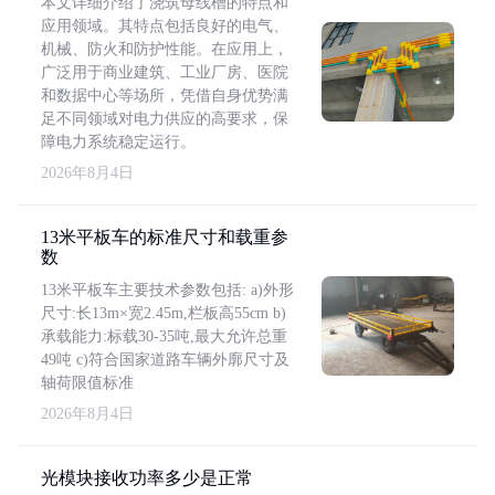
本文详细介绍了浇筑母线槽的特点和
应用领域。其特点包括良好的电气、
机械、防火和防护性能。在应用上，
广泛用于商业建筑、工业厂房、医院
和数据中心等场所，凭借自身优势满
足不同领域对电力供应的高要求，保
障电力系统稳定运行。
2026年8月4日
13米平板车的标准尺寸和载重参
数
13米平板车主要技术参数包括: a)外形
尺寸:长13m×宽2.45m,栏板高55cm b)
承载能力:标载30-35吨,最大允许总重
49吨 c)符合国家道路车辆外廓尺寸及
轴荷限值标准
2026年8月4日
光模块接收功率多少是正常