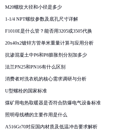
M20螺纹大径和小径是多少
1-1/4 NPT螺纹参数及底孔尺寸详解
F1010E是什么管？能否用3205或3505代换
20x40x2镀锌方管单米重量计算与应用分析
抗渗混凝土中P6和P8膨胀剂分别加多少
法兰PN25和PN16有什么区别
消费者对洗衣机的核心需求调研与分析
U型螺栓的国家标准
煤矿用电热取暖器是否符合防爆电气设备标准
照明母线槽的主要作用是什么
A516Gr70对应国内材质及低温冲击要求解析