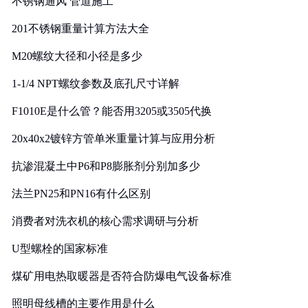
不锈钢通风 管道施工
201不锈钢重量计算方法大全
M20螺纹大径和小径是多少
1-1/4 NPT螺纹参数及底孔尺寸详解
F1010E是什么管？能否用3205或3505代换
20x40x2镀锌方管单米重量计算与应用分析
抗渗混凝土中P6和P8膨胀剂分别加多少
法兰PN25和PN16有什么区别
消费者对洗衣机的核心需求调研与分析
U型螺栓的国家标准
煤矿用电热取暖器是否符合防爆电气设备标准
照明母线槽的主要作用是什么