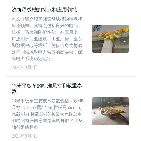
浇筑母线槽的特点和应用领域
本文详细介绍了浇筑母线槽的特点和
应用领域。其特点包括良好的电气、
机械、防火和防护性能。在应用上，
广泛用于商业建筑、工业厂房、医院
和数据中心等场所，凭借自身优势满
足不同领域对电力供应的高要求，保
障电力系统稳定运行。
2026年8月4日
13米平板车的标准尺寸和载重参
数
13米平板车主要技术参数包括: a)外形
尺寸:长13m×宽2.45m,栏板高55cm b)
承载能力:标载30-35吨,最大允许总重
49吨 c)符合国家道路车辆外廓尺寸及
轴荷限值标准
2026年8月4日