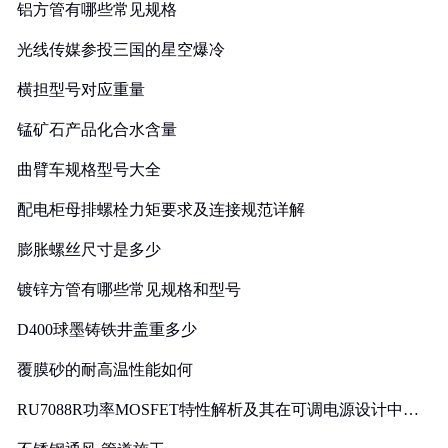
铝方管有哪些常见规格
光线传媒参投三国的星空爆冷
横担型号对应重量
锰矿石产品化合水含量
曲臂车规格型号大全
配电柜母排螺栓力矩要求及连接规范详解
膨胀螺丝尺寸是多少
镀锌方管有哪些常见规格和型号
D400球墨铸铁井盖重多少
覆膜砂的耐高温性能如何
RU7088R功率MOSFET特性解析及其在可调电源设计中的
实践