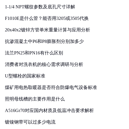
1-1/4 NPT螺纹参数及底孔尺寸详解
F1010E是什么管？能否用3205或3505代换
20x40x2镀锌方管单米重量计算与应用分析
抗渗混凝土中P6和P8膨胀剂分别加多少
法兰PN25和PN16有什么区别
消费者对洗衣机的核心需求调研与分析
U型螺栓的国家标准
煤矿用电热取暖器是否符合防爆电气设备标准
照明母线槽的主要作用是什么
A516Gr70对应国内材质及低温冲击要求解析
镀镍钢带可以过多少电流