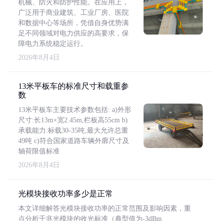
机械、防火和防护性能。在应用上，
广泛用于商业建筑、工业厂房、医院
和数据中心等场所，凭借自身优势满
足不同领域对电力供应的高要求，保
障电力系统稳定运行。
2026年8月4日
13米平板车的标准尺寸和载重参
数
13米平板车主要技术参数包括: a)外形
尺寸:长13m×宽2.45m,栏板高55cm b)
承载能力:标载30-35吨,最大允许总重
49吨 c)符合国家道路车辆外廓尺寸及
轴荷限值标准
2026年8月4日
光模块接收功率多少是正常
本文详细解答光模块接收功率的正常范围及影响因素，重
点分析千兆光模块的收光标准（典型值为-3dBm