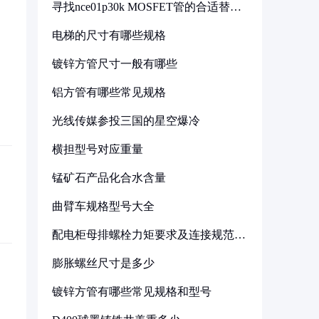
寻找nce01p30k MOSFET管的合适替代
型号
电梯的尺寸有哪些规格
镀锌方管尺寸一般有哪些
铝方管有哪些常见规格
光线传媒参投三国的星空爆冷
横担型号对应重量
锰矿石产品化合水含量
曲臂车规格型号大全
配电柜母排螺栓力矩要求及连接规范详
解
膨胀螺丝尺寸是多少
镀锌方管有哪些常见规格和型号