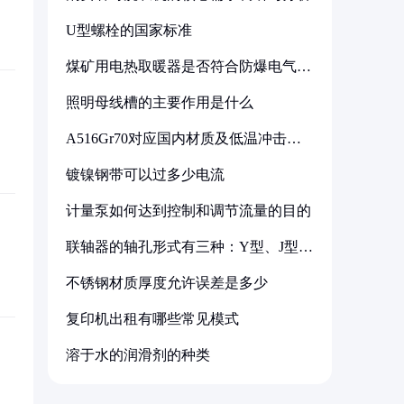
U型螺栓的国家标准
煤矿用电热取暖器是否符合防爆电气设
备标准
照明母线槽的主要作用是什么
A516Gr70对应国内材质及低温冲击要
求解析
镀镍钢带可以过多少电流
计量泵如何达到控制和调节流量的目的
联轴器的轴孔形式有三种：Y型、J型、
Z型
不锈钢材质厚度允许误差是多少
复印机出租有哪些常见模式
溶于水的润滑剂的种类