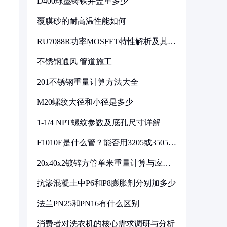
D400球墨铸铁井盖重多少
覆膜砂的耐高温性能如何
RU7088R功率MOSFET特性解析及其在
可调电源设计中的实践
不锈钢通风 管道施工
201不锈钢重量计算方法大全
M20螺纹大径和小径是多少
1-1/4 NPT螺纹参数及底孔尺寸详解
F1010E是什么管？能否用3205或3505代
换
20x40x2镀锌方管单米重量计算与应用
分析
抗渗混凝土中P6和P8膨胀剂分别加多少
法兰PN25和PN16有什么区别
消费者对洗衣机的核心需求调研与分析