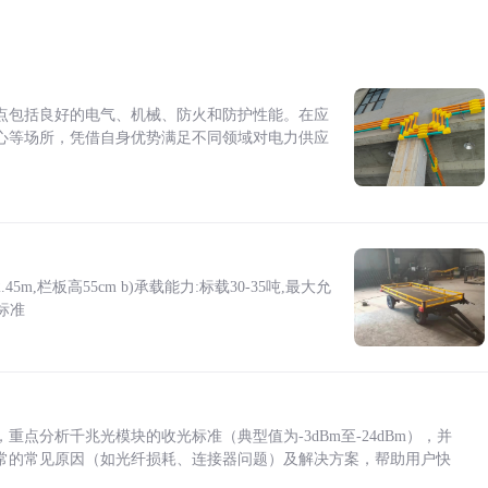
点包括良好的电气、机械、防火和防护性能。在应
心等场所，凭借自身优势满足不同领域对电力供应
5m,栏板高55cm b)承载能力:标载30-35吨,最大允
标准
点分析千兆光模块的收光标准（典型值为-3dBm至-24dBm），并
常的常见原因（如光纤损耗、连接器问题）及解决方案，帮助用户快