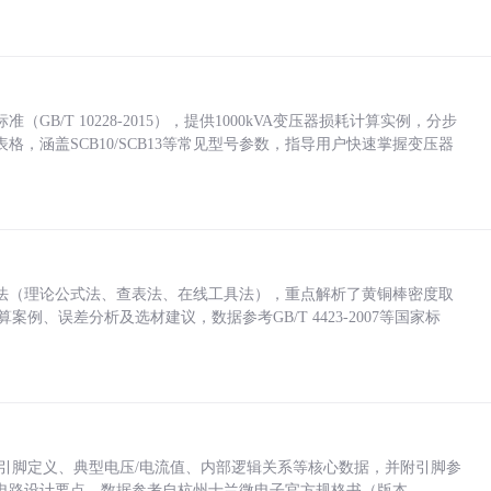
/T 10228-2015），提供1000kVA变压器损耗计算实例，分步
，涵盖SCB10/SCB13等常见型号参数，指导用户快速掌握变压器
法（理论公式法、查表法、在线工具法），重点解析了黄铜棒密度取
计算案例、误差分析及选材建议，数据参考GB/T 4423-2007等国家标
括各引脚定义、典型电压/电流值、内部逻辑关系等核心数据，并附引脚参
电路设计要点，数据参考自杭州士兰微电子官方规格书（版本