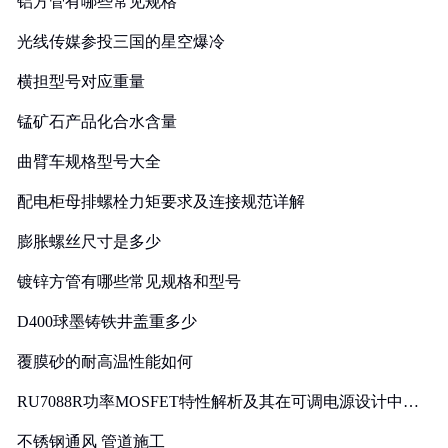
铝方管有哪些常见规格
光线传媒参投三国的星空爆冷
横担型号对应重量
锰矿石产品化合水含量
曲臂车规格型号大全
配电柜母排螺栓力矩要求及连接规范详解
膨胀螺丝尺寸是多少
镀锌方管有哪些常见规格和型号
D400球墨铸铁井盖重多少
覆膜砂的耐高温性能如何
RU7088R功率MOSFET特性解析及其在可调电源设计中的
实践
不锈钢通风 管道施工