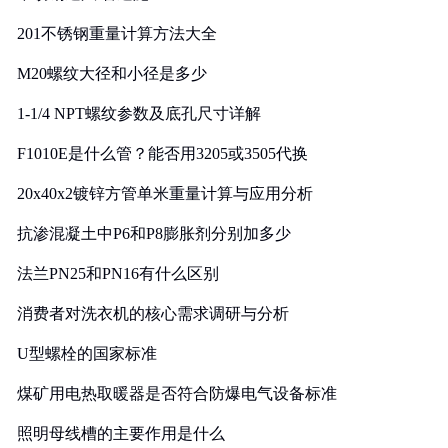
201不锈钢重量计算方法大全
M20螺纹大径和小径是多少
1-1/4 NPT螺纹参数及底孔尺寸详解
F1010E是什么管？能否用3205或3505代换
20x40x2镀锌方管单米重量计算与应用分析
抗渗混凝土中P6和P8膨胀剂分别加多少
法兰PN25和PN16有什么区别
消费者对洗衣机的核心需求调研与分析
U型螺栓的国家标准
煤矿用电热取暖器是否符合防爆电气设备标准
照明母线槽的主要作用是什么