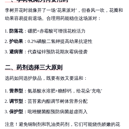
李树开花时就像开了一场‘花果派对’，但春风一吹，花瓣和
幼果容易提前退场。合理用药能稳住这场派对：
防落花
：硼肥+赤霉酸可增强花粉活力
护幼果
：0.2%磷酸二氢钾提高幼果抗逆性
避病害
：代森锰锌预防花期灰霉病侵袭
二、药剂选择三大原则
选药如同选护肤品，既要有效又要温和：
营养型
：氨基酸水溶肥+糖醇钙，给花朵‘充电’
调节型
：芸苔素内酯调节树体营养分配
保护型
：吡唑醚菌酯预防病菌趁虚而入
注意！避免铜制剂和乳油类药剂，它们可能烧伤娇嫩的花