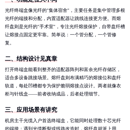
光纤终端盒像光纤的"集体宿舍"，主要任务是集中管理多根
光纤的端接和分配，内置适配器让跳线连接更方便。而熔
纤盘则是光纤的"手术室"，专注光纤熔接保护，自带盘纤槽
让熔接点固定更牢靠。简单说：一个管分配，一个管修
复。
二、结构设计见真章
打开终端盒能看到整齐的适配器阵列和富余光纤存储区，
适合多设备跳接场景。熔纤盘则布满精巧的熔接位和盘纤
轨道，每处凹槽都专为保护脆弱熔接点设计。两者就像衣
柜与针线盒——前者收纳成品，后者处理细节。
三、应用场景有讲究
机房主干光缆入户首选终端盒，它能同时处理数十芯光纤
的端接；遇到光缆断裂或线路改造时，熔纤盘就派上用