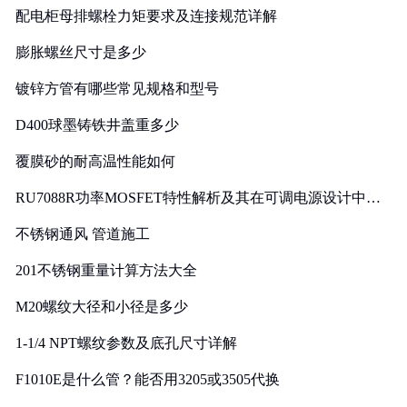
配电柜母排螺栓力矩要求及连接规范详解
膨胀螺丝尺寸是多少
镀锌方管有哪些常见规格和型号
D400球墨铸铁井盖重多少
覆膜砂的耐高温性能如何
RU7088R功率MOSFET特性解析及其在可调电源设计中的
实践
不锈钢通风 管道施工
201不锈钢重量计算方法大全
M20螺纹大径和小径是多少
1-1/4 NPT螺纹参数及底孔尺寸详解
F1010E是什么管？能否用3205或3505代换