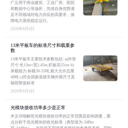
广泛用于商业建筑、工业厂房、医院
和数据中心等场所，凭借自身优势满
足不同领域对电力供应的高要求，保
障电力系统稳定运行。
2026年8月4日
13米平板车的标准尺寸和载重参
数
13米平板车主要技术参数包括: a)外形
尺寸:长13m×宽2.45m,栏板高55cm b)
承载能力:标载30-35吨,最大允许总重
49吨 c)符合国家道路车辆外廓尺寸及
轴荷限值标准
2026年8月4日
光模块接收功率多少是正常
本文详细解答光模块接收功率的正常范围及影响因素，重
点分析千兆光模块的收光标准（典型值为-3dBm