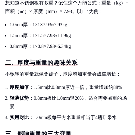
想知道不锈钢板有多重？记住这个万能公式：重量（kg）=
面积（㎡）× 厚度（mm）× 7.93。以1㎡为例：
1.0mm厚：1×1×7.93≈7.93kg
1.5mm厚：1×1.5×7.93≈11.9kg
0.8mm厚：1×0.8×7.93≈6.34kg
二、厚度与重量的趣味关系
不锈钢的重量就像叠被子，厚度增加重量会成倍增长：
厚度加倍
：1.5mm比0.8mm厚近一倍，重量增加约88%
轻薄优势
：0.8mm板比1.0mm轻20%，适合需要减重的场
景
实用对比
：1.0mm板每平方米重量相当于4瓶矿泉水
三、影响重量的三大变量