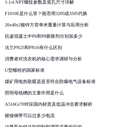
1-1/4 NPT螺纹参数及底孔尺寸详解
F1010E是什么管？能否用3205或3505代换
20x40x2镀锌方管单米重量计算与应用分析
抗渗混凝土中P6和P8膨胀剂分别加多少
法兰PN25和PN16有什么区别
消费者对洗衣机的核心需求调研与分析
U型螺栓的国家标准
煤矿用电热取暖器是否符合防爆电气设备标准
照明母线槽的主要作用是什么
A516Gr70对应国内材质及低温冲击要求解析
镀镍钢带可以过多少电流
计量泵如何达到控制和调节流量的目的