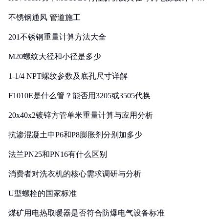
实践
不锈钢通风 管道施工
201不锈钢重量计算方法大全
M20螺纹大径和小径是多少
1-1/4 NPT螺纹参数及底孔尺寸详解
F1010E是什么管？能否用3205或3505代换
20x40x2镀锌方管单米重量计算与应用分析
抗渗混凝土中P6和P8膨胀剂分别加多少
法兰PN25和PN16有什么区别
消费者对洗衣机的核心需求调研与分析
U型螺栓的国家标准
煤矿用电热取暖器是否符合防爆电气设备标准