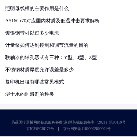
照明母线槽的主要作用是什么
A516Gr70对应国内材质及低温冲击要求解析
镀镍钢带可以过多少电流
计量泵如何达到控制和调节流量的目的
联轴器的轴孔形式有三种：Y型、J型、Z型
不锈钢材质厚度允许误差是多少
复印机出租有哪些常见模式
溶于水的润滑剂的种类
药品医疗器械网络信息服务备案(京)网药械信息备字（2021）第00159号
京ICP证030173号
京公网安备11000002000001号