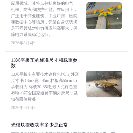
应用领域。其特点包括良好的电气、
机械、防火和防护性能。在应用上，
广泛用于商业建筑、工业厂房、医院
和数据中心等场所，凭借自身优势满
足不同领域对电力供应的高要求，保
障电力系统稳定运行。
2026年8月4日
13米平板车的标准尺寸和载重参
数
13米平板车主要技术参数包括: a)外形
尺寸:长13m×宽2.45m,栏板高55cm b)
承载能力:标载30-35吨,最大允许总重
49吨 c)符合国家道路车辆外廓尺寸及
轴荷限值标准
2026年8月4日
光模块接收功率多少是正常