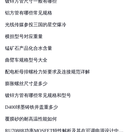
镀锌方管尺寸一般有哪些
铝方管有哪些常见规格
光线传媒参投三国的星空爆冷
横担型号对应重量
锰矿石产品化合水含量
曲臂车规格型号大全
配电柜母排螺栓力矩要求及连接规范详解
膨胀螺丝尺寸是多少
镀锌方管有哪些常见规格和型号
D400球墨铸铁井盖重多少
覆膜砂的耐高温性能如何
RU7088R功率MOSFET特性解析及其在可调电源设计中的