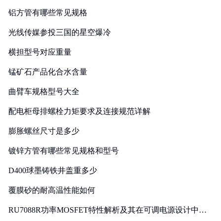
铝方管有哪些常见规格
光线传媒参投三国的星空爆冷
横担型号对应重量
锰矿石产品化合水含量
曲臂车规格型号大全
配电柜母排螺栓力矩要求及连接规范详解
膨胀螺丝尺寸是多少
镀锌方管有哪些常见规格和型号
D400球墨铸铁井盖重多少
覆膜砂的耐高温性能如何
RU7088R功率MOSFET特性解析及其在可调电源设计中的
实践