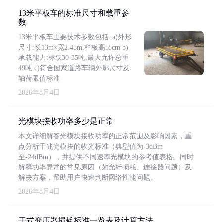
13米平板车的标准尺寸和载重参
数
13米平板车主要技术参数包括: a)外形
尺寸:长13m×宽2.45m,栏板高55cm b)
承载能力:标载30-35吨,最大允许总重
49吨 c)符合国家道路车辆外廓尺寸及
轴荷限值标准
2026年8月4日
光模块接收功率多少是正常
本文详细解答光模块接收功率的正常范围及影响因素，重
点分析千兆光模块的收光标准（典型值为-3dBm
至-24dBm），并提供不同速率光模块的参考值表格。同时
解释功率异常的常见原因（如光纤损耗、连接器问题）及
解决方案，帮助用户快速判断网络性能问题。
2026年8月4日
干式变压器损耗标准一览表及计算方法