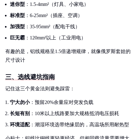
迷你型
：1.5-4mm²（灯具、小家电）
标准型
：6-25mm²（插座、空调）
加强型
：35-95mm²（配电干线）
巨无霸
：120mm²以上（工业用电）
有趣的是，铝线规格呈1.5倍递增规律，就像俄罗斯套娃的
尺寸设计
三、选线避坑指南
记住这三个黄金法则避免踩雷：
宁大勿小
：预留20%余量应对突发负载
长短有别
：10米以上线路要加大规格抵消电压损耗
环境适配
：潮湿环境选带绝缘层的，高温场所用耐热型
小贴士：铝线比铜线更轻更经济，但相同载流量需要增大