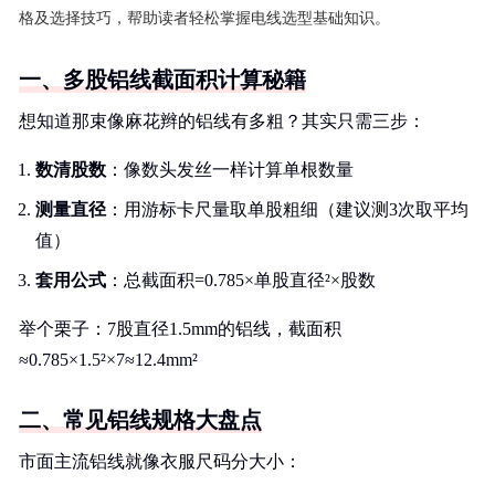
格及选择技巧，帮助读者轻松掌握电线选型基础知识。
一、多股铝线截面积计算秘籍
想知道那束像麻花辫的铝线有多粗？其实只需三步：
数清股数
：像数头发丝一样计算单根数量
测量直径
：用游标卡尺量取单股粗细（建议测3次取平均
值）
套用公式
：总截面积=0.785×单股直径²×股数
举个栗子：7股直径1.5mm的铝线，截面积
≈0.785×1.5²×7≈12.4mm²
二、常见铝线规格大盘点
市面主流铝线就像衣服尺码分大小：