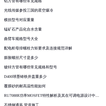
铝方管有哪些常见规格
光线传媒参投三国的星空爆冷
横担型号对应重量
锰矿石产品化合水含量
曲臂车规格型号大全
配电柜母排螺栓力矩要求及连接规范详解
膨胀螺丝尺寸是多少
镀锌方管有哪些常见规格和型号
D400球墨铸铁井盖重多少
覆膜砂的耐高温性能如何
RU7088R功率MOSFET特性解析及其在可调电源设计中的
实践
不锈钢通风 管道施工