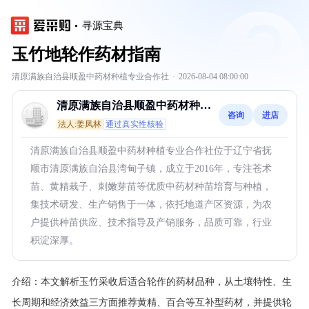
寻源宝典
玉竹地轮作药材指南
清原满族自治县顺盈中药材种植专业合作社
·
2026-08-04 08:00:00
清原满族自治县顺盈中药材种植
咨询
进店
专业合作社
法人:姜凤林
通过真实性核验
清原满族自治县顺盈中药材种植专业合作社位于辽宁省抚
顺市清原满族自治县湾甸子镇，成立于2016年，专注苍术
苗、黄精栽子、刺嫩芽苗等优质中药材种苗培育与种植，
集技术研发、生产销售于一体，依托地道产区资源，为农
户提供种苗供应、技术指导及产销服务，品质可靠，行业
积淀深厚。
介绍：
本文解析玉竹采收后适合轮作的药材品种，从土壤特性、生
长周期和经济效益三方面推荐黄精、百合等互补型药材，并提供轮