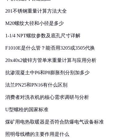
201不锈钢重量计算方法大全
M20螺纹大径和小径是多少
1-1/4 NPT螺纹参数及底孔尺寸详解
F1010E是什么管？能否用3205或3505代换
20x40x2镀锌方管单米重量计算与应用分析
抗渗混凝土中P6和P8膨胀剂分别加多少
法兰PN25和PN16有什么区别
消费者对洗衣机的核心需求调研与分析
U型螺栓的国家标准
煤矿用电热取暖器是否符合防爆电气设备标准
照明母线槽的主要作用是什么