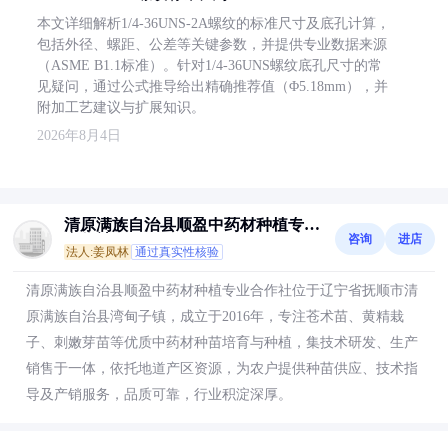
本文详细解析1/4-36UNS-2A螺纹的标准尺寸及底孔计算，
包括外径、螺距、公差等关键参数，并提供专业数据来源
（ASME B1.1标准）。针对1/4-36UNS螺纹底孔尺寸的常
见疑问，通过公式推导给出精确推荐值（Φ5.18mm），并
附加工艺建议与扩展知识。
2026年8月4日
清原满族自治县顺盈中药材种植专业
咨询
进店
合作社
法人:姜凤林
通过真实性核验
清原满族自治县顺盈中药材种植专业合作社位于辽宁省抚顺市清
原满族自治县湾甸子镇，成立于2016年，专注苍术苗、黄精栽
子、刺嫩芽苗等优质中药材种苗培育与种植，集技术研发、生产
销售于一体，依托地道产区资源，为农户提供种苗供应、技术指
导及产销服务，品质可靠，行业积淀深厚。