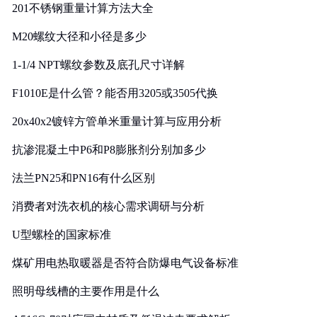
201不锈钢重量计算方法大全
M20螺纹大径和小径是多少
1-1/4 NPT螺纹参数及底孔尺寸详解
F1010E是什么管？能否用3205或3505代换
20x40x2镀锌方管单米重量计算与应用分析
抗渗混凝土中P6和P8膨胀剂分别加多少
法兰PN25和PN16有什么区别
消费者对洗衣机的核心需求调研与分析
U型螺栓的国家标准
煤矿用电热取暖器是否符合防爆电气设备标准
照明母线槽的主要作用是什么