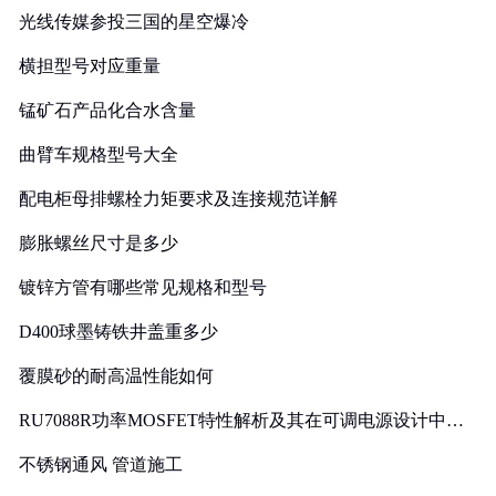
光线传媒参投三国的星空爆冷
横担型号对应重量
锰矿石产品化合水含量
曲臂车规格型号大全
配电柜母排螺栓力矩要求及连接规范详解
膨胀螺丝尺寸是多少
镀锌方管有哪些常见规格和型号
D400球墨铸铁井盖重多少
覆膜砂的耐高温性能如何
RU7088R功率MOSFET特性解析及其在可调电源设计中的
实践
不锈钢通风 管道施工