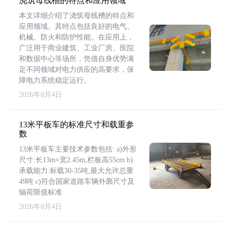
浇筑母线槽的特点和应用领域
本文详细介绍了浇筑母线槽的特点和
应用领域。其特点包括良好的电气、
机械、防火和防护性能。在应用上，
广泛用于商业建筑、工业厂房、医院
和数据中心等场所，凭借自身优势满
足不同领域对电力供应的高要求，保
障电力系统稳定运行。
2026年8月4日
13米平板车的标准尺寸和载重参
数
13米平板车主要技术参数包括: a)外形
尺寸:长13m×宽2.45m,栏板高55cm b)
承载能力:标载30-35吨,最大允许总重
49吨 c)符合国家道路车辆外廓尺寸及
轴荷限值标准
2026年8月4日