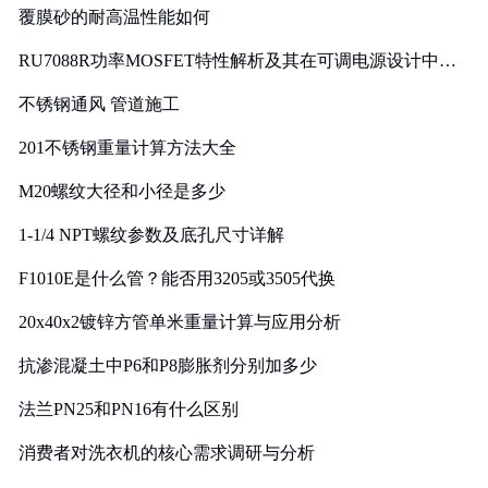
覆膜砂的耐高温性能如何
RU7088R功率MOSFET特性解析及其在可调电源设计中的
实践
不锈钢通风 管道施工
201不锈钢重量计算方法大全
M20螺纹大径和小径是多少
1-1/4 NPT螺纹参数及底孔尺寸详解
F1010E是什么管？能否用3205或3505代换
20x40x2镀锌方管单米重量计算与应用分析
抗渗混凝土中P6和P8膨胀剂分别加多少
法兰PN25和PN16有什么区别
消费者对洗衣机的核心需求调研与分析