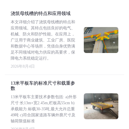
浇筑母线槽的特点和应用领域
本文详细介绍了浇筑母线槽的特点和
应用领域。其特点包括良好的电气、
机械、防火和防护性能。在应用上，
广泛用于商业建筑、工业厂房、医院
和数据中心等场所，凭借自身优势满
足不同领域对电力供应的高要求，保
障电力系统稳定运行。
2026年8月4日
13米平板车的标准尺寸和载重参
数
13米平板车主要技术参数包括: a)外形
尺寸:长13m×宽2.45m,栏板高55cm b)
承载能力:标载30-35吨,最大允许总重
49吨 c)符合国家道路车辆外廓尺寸及
轴荷限值标准