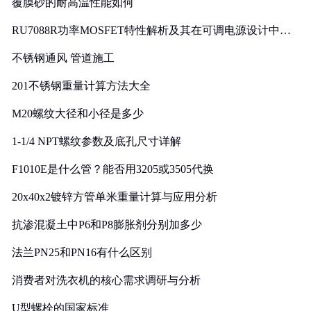
覆膜砂的耐高温性能如何
RU7088R功率MOSFET特性解析及其在可调电源设计中的
实践
不锈钢通风 管道施工
201不锈钢重量计算方法大全
M20螺纹大径和小径是多少
1-1/4 NPT螺纹参数及底孔尺寸详解
F1010E是什么管？能否用3205或3505代换
20x40x2镀锌方管单米重量计算与应用分析
抗渗混凝土中P6和P8膨胀剂分别加多少
法兰PN25和PN16有什么区别
消费者对洗衣机的核心需求调研与分析
U型螺栓的国家标准