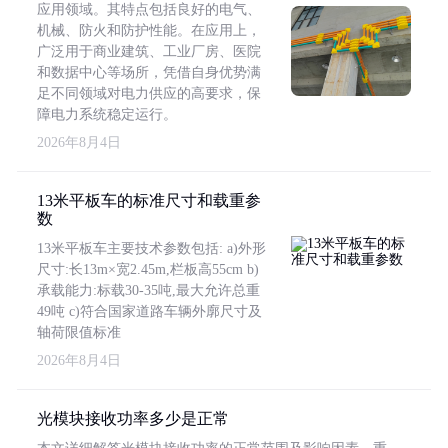
应用领域。其特点包括良好的电气、
机械、防火和防护性能。在应用上，
广泛用于商业建筑、工业厂房、医院
和数据中心等场所，凭借自身优势满
足不同领域对电力供应的高要求，保
障电力系统稳定运行。
2026年8月4日
13米平板车的标准尺寸和载重参
数
13米平板车主要技术参数包括: a)外形
尺寸:长13m×宽2.45m,栏板高55cm b)
承载能力:标载30-35吨,最大允许总重
49吨 c)符合国家道路车辆外廓尺寸及
轴荷限值标准
2026年8月4日
光模块接收功率多少是正常