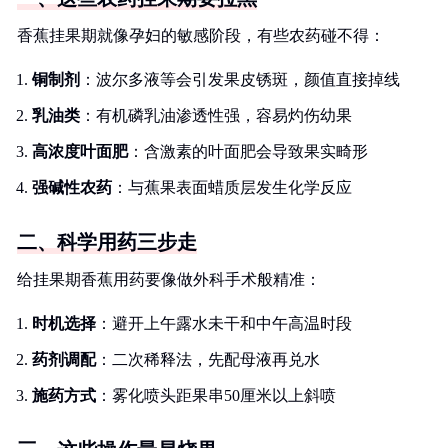
香蕉挂果期就像孕妇的敏感阶段，有些农药碰不得：
铜制剂
：波尔多液等会引发果皮锈斑，颜值直接掉线
乳油类
：有机磷乳油渗透性强，容易灼伤幼果
高浓度叶面肥
：含激素的叶面肥会导致果实畸形
强碱性农药
：与蕉果表面蜡质层发生化学反应
二、科学用药三步走
给挂果期香蕉用药要像做外科手术般精准：
时机选择
：避开上午露水未干和中午高温时段
药剂调配
：二次稀释法，先配母液再兑水
施药方式
：雾化喷头距果串50厘米以上斜喷