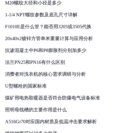
M20螺纹大径和小径是多少
1-1/4 NPT螺纹参数及底孔尺寸详解
F1010E是什么管？能否用3205或3505代换
20x40x2镀锌方管单米重量计算与应用分析
抗渗混凝土中P6和P8膨胀剂分别加多少
法兰PN25和PN16有什么区别
消费者对洗衣机的核心需求调研与分析
U型螺栓的国家标准
煤矿用电热取暖器是否符合防爆电气设备标准
照明母线槽的主要作用是什么
A516Gr70对应国内材质及低温冲击要求解析