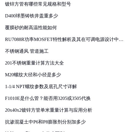
镀锌方管有哪些常见规格和型号
D400球墨铸铁井盖重多少
覆膜砂的耐高温性能如何
RU7088R功率MOSFET特性解析及其在可调电源设计中的
实践
不锈钢通风 管道施工
201不锈钢重量计算方法大全
M20螺纹大径和小径是多少
1-1/4 NPT螺纹参数及底孔尺寸详解
F1010E是什么管？能否用3205或3505代换
20x40x2镀锌方管单米重量计算与应用分析
抗渗混凝土中P6和P8膨胀剂分别加多少