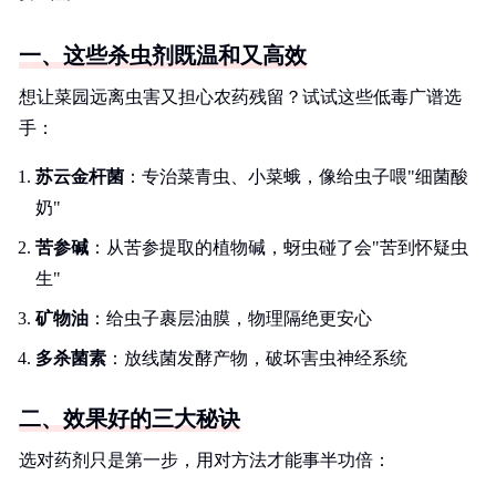
一、这些杀虫剂既温和又高效
想让菜园远离虫害又担心农药残留？试试这些低毒广谱选
手：
苏云金杆菌
：专治菜青虫、小菜蛾，像给虫子喂"细菌酸
奶"
苦参碱
：从苦参提取的植物碱，蚜虫碰了会"苦到怀疑虫
生"
矿物油
：给虫子裹层油膜，物理隔绝更安心
多杀菌素
：放线菌发酵产物，破坏害虫神经系统
二、效果好的三大秘诀
选对药剂只是第一步，用对方法才能事半功倍：