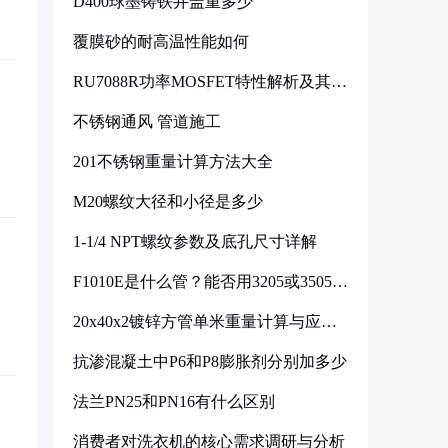
D400球墨铸铁井盖重多少
覆膜砂的耐高温性能如何
RU7088R功率MOSFET特性解析及其在
可调电源设计中的实践
不锈钢通风 管道施工
201不锈钢重量计算方法大全
M20螺纹大径和小径是多少
1-1/4 NPT螺纹参数及底孔尺寸详解
F1010E是什么管？能否用3205或3505代
换
20x40x2镀锌方管单米重量计算与应用
分析
抗渗混凝土中P6和P8膨胀剂分别加多少
法兰PN25和PN16有什么区别
消费者对洗衣机的核心需求调研与分析