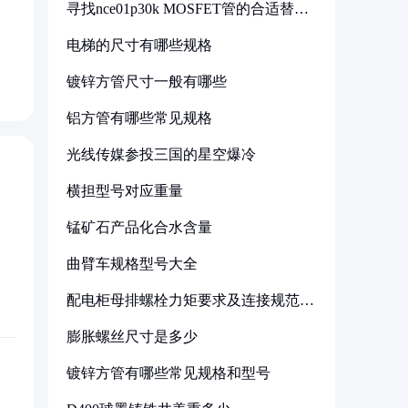
寻找nce01p30k MOSFET管的合适替代
型号
电梯的尺寸有哪些规格
镀锌方管尺寸一般有哪些
铝方管有哪些常见规格
光线传媒参投三国的星空爆冷
横担型号对应重量
锰矿石产品化合水含量
曲臂车规格型号大全
配电柜母排螺栓力矩要求及连接规范详
解
膨胀螺丝尺寸是多少
镀锌方管有哪些常见规格和型号