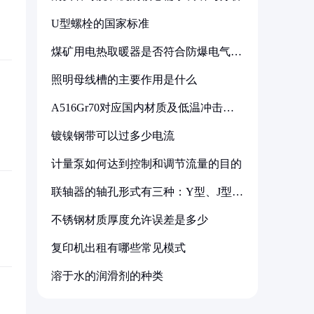
U型螺栓的国家标准
煤矿用电热取暖器是否符合防爆电气设
备标准
照明母线槽的主要作用是什么
A516Gr70对应国内材质及低温冲击要
求解析
镀镍钢带可以过多少电流
计量泵如何达到控制和调节流量的目的
联轴器的轴孔形式有三种：Y型、J型、
Z型
不锈钢材质厚度允许误差是多少
复印机出租有哪些常见模式
溶于水的润滑剂的种类