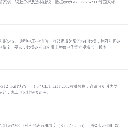
计算案例、误差分析及选材建议，数据参考GB/T 4423-2007等国家标
括各引脚定义、典型电压/电流值、内部逻辑关系等核心数据，并附引脚参
电路设计要点，数据参考自杭州士兰微电子官方规格书（版本
_1/2H状态），结合GB/T 5231-2012标准数据，详细分析其力学
差异，为工业选材提供参考。
砂200目对应的表面粗糙度（Ra 3.2-6.3μm），并对比不同目数