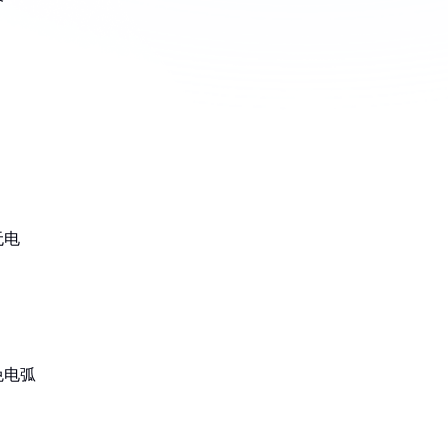
无电
免电弧