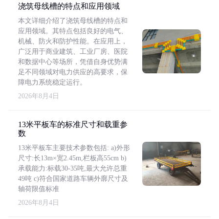
浇筑母线槽的特点和应用领域
本文详细介绍了浇筑母线槽的特点和
应用领域。其特点包括良好的电气、
机械、防火和防护性能。在应用上，
广泛用于商业建筑、工业厂房、医院
和数据中心等场所，凭借自身优势满
足不同领域对电力供应的高要求，保
障电力系统稳定运行。
2026年8月4日
13米平板车的标准尺寸和载重参
数
13米平板车主要技术参数包括: a)外形
尺寸:长13m×宽2.45m,栏板高55cm b)
承载能力:标载30-35吨,最大允许总重
49吨 c)符合国家道路车辆外廓尺寸及
轴荷限值标准
2026年8月4日