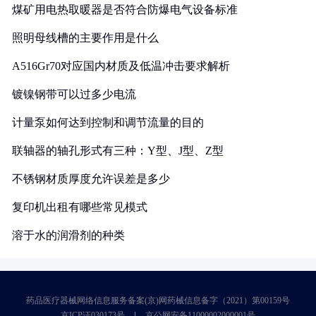
煤矿用电热取暖器是否符合防爆电气设备标准
照明母线槽的主要作用是什么
A516Gr70对应国内材质及低温冲击要求解析
镀镍钢带可以过多少电流
计量泵如何达到控制和调节流量的目的
联轴器的轴孔形式有三种：Y型、J型、Z型
不锈钢材质厚度允许误差是多少
复印机出租有哪些常见模式
溶于水的润滑剂的种类
药品医疗器械网络信息服务备案(京)网药械信息备字（2021）第00159号
京ICP证030173号
京公网安备11000002000001号