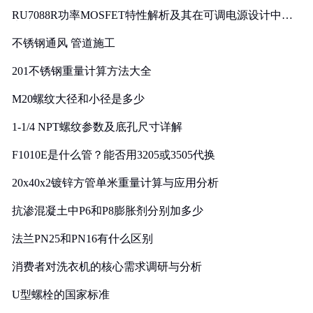
RU7088R功率MOSFET特性解析及其在可调电源设计中的
实践
不锈钢通风 管道施工
201不锈钢重量计算方法大全
M20螺纹大径和小径是多少
1-1/4 NPT螺纹参数及底孔尺寸详解
F1010E是什么管？能否用3205或3505代换
20x40x2镀锌方管单米重量计算与应用分析
抗渗混凝土中P6和P8膨胀剂分别加多少
法兰PN25和PN16有什么区别
消费者对洗衣机的核心需求调研与分析
U型螺栓的国家标准