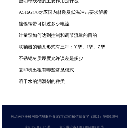
照明母线槽的主要作用是什么
A516Gr70对应国内材质及低温冲击要求解析
镀镍钢带可以过多少电流
计量泵如何达到控制和调节流量的目的
联轴器的轴孔形式有三种：Y型、J型、Z型
不锈钢材质厚度允许误差是多少
复印机出租有哪些常见模式
溶于水的润滑剂的种类
药品医疗器械网络信息服务备案(京)网药械信息备字（2021）第00159号
京ICP证030173号
京公网安备11000002000001号