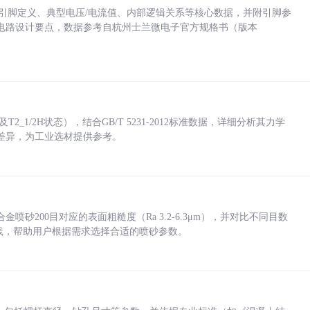
括各引脚定义、典型电压/电流值、内部逻辑关系等核心数据，并附引脚参
电路设计要点，数据参考自杭州士兰微电子官方规格书（版本
_1/2H状态），结合GB/T 5231-2012标准数据，详细分析其力学
差异，为工业选材提供参考。
砂200目对应的表面粗糙度（Ra 3.2-6.3μm），并对比不同目数
业实践，帮助用户根据需求选择合适的喷砂参数。