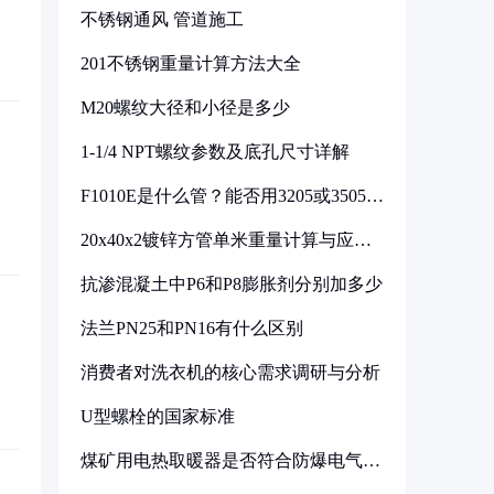
不锈钢通风 管道施工
201不锈钢重量计算方法大全
M20螺纹大径和小径是多少
1-1/4 NPT螺纹参数及底孔尺寸详解
F1010E是什么管？能否用3205或3505代
换
20x40x2镀锌方管单米重量计算与应用
分析
抗渗混凝土中P6和P8膨胀剂分别加多少
法兰PN25和PN16有什么区别
消费者对洗衣机的核心需求调研与分析
U型螺栓的国家标准
煤矿用电热取暖器是否符合防爆电气设
备标准