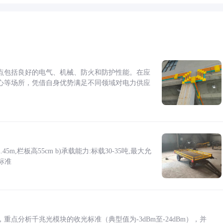
点包括良好的电气、机械、防火和防护性能。在应
心等场所，凭借自身优势满足不同领域对电力供应
5m,栏板高55cm b)承载能力:标载30-35吨,最大允
标准
点分析千兆光模块的收光标准（典型值为-3dBm至-24dBm），并