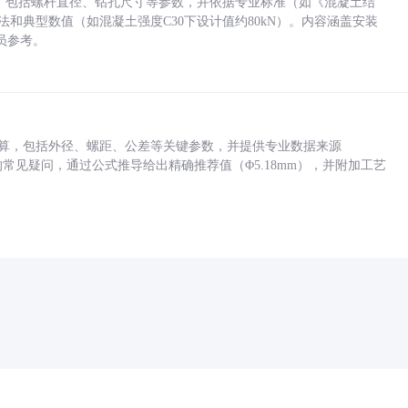
力，包括螺杆直径、钻孔尺寸等参数，并依据专业标准（如《混凝土结
方法和典型数值（如混凝土强度C30下设计值约80kN）。内容涵盖安装
员参考。
底孔计算，包括外径、螺距、公差等关键参数，并提供专业数据来源
孔尺寸的常见疑问，通过公式推导给出精确推荐值（Φ5.18mm），并附加工艺