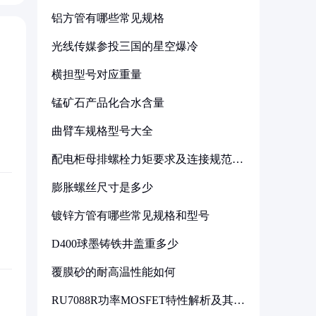
铝方管有哪些常见规格
光线传媒参投三国的星空爆冷
横担型号对应重量
锰矿石产品化合水含量
曲臂车规格型号大全
配电柜母排螺栓力矩要求及连接规范详
解
膨胀螺丝尺寸是多少
镀锌方管有哪些常见规格和型号
D400球墨铸铁井盖重多少
覆膜砂的耐高温性能如何
RU7088R功率MOSFET特性解析及其在
可调电源设计中的实践