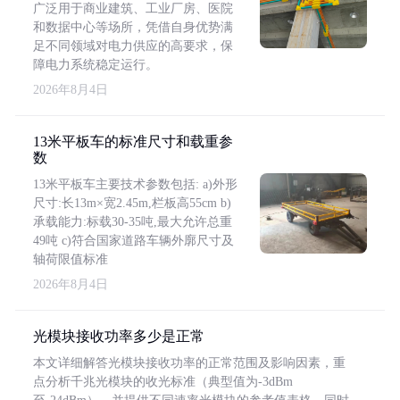
广泛用于商业建筑、工业厂房、医院
和数据中心等场所，凭借自身优势满
足不同领域对电力供应的高要求，保
障电力系统稳定运行。
2026年8月4日
13米平板车的标准尺寸和载重参
数
13米平板车主要技术参数包括: a)外形
尺寸:长13m×宽2.45m,栏板高55cm b)
承载能力:标载30-35吨,最大允许总重
49吨 c)符合国家道路车辆外廓尺寸及
轴荷限值标准
2026年8月4日
光模块接收功率多少是正常
本文详细解答光模块接收功率的正常范围及影响因素，重
点分析千兆光模块的收光标准（典型值为-3dBm