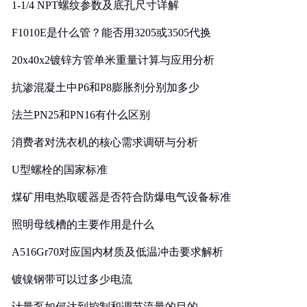
1-1/4 NPT螺纹参数及底孔尺寸详解
F1010E是什么管？能否用3205或3505代换
20x40x2镀锌方管单米重量计算与应用分析
抗渗混凝土中P6和P8膨胀剂分别加多少
法兰PN25和PN16有什么区别
消费者对洗衣机的核心需求调研与分析
U型螺栓的国家标准
煤矿用电热取暖器是否符合防爆电气设备标准
照明母线槽的主要作用是什么
A516Gr70对应国内材质及低温冲击要求解析
镀镍钢带可以过多少电流
计量泵如何达到控制和调节流量的目的