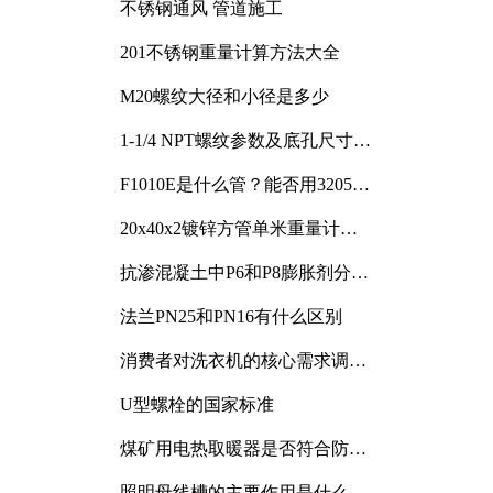
不锈钢通风 管道施工
201不锈钢重量计算方法大全
M20螺纹大径和小径是多少
1-1/4 NPT螺纹参数及底孔尺寸详
解
F1010E是什么管？能否用3205或
3505代换
20x40x2镀锌方管单米重量计算
与应用分析
抗渗混凝土中P6和P8膨胀剂分别
加多少
法兰PN25和PN16有什么区别
消费者对洗衣机的核心需求调研
与分析
U型螺栓的国家标准
煤矿用电热取暖器是否符合防爆
电气设备标准
照明母线槽的主要作用是什么