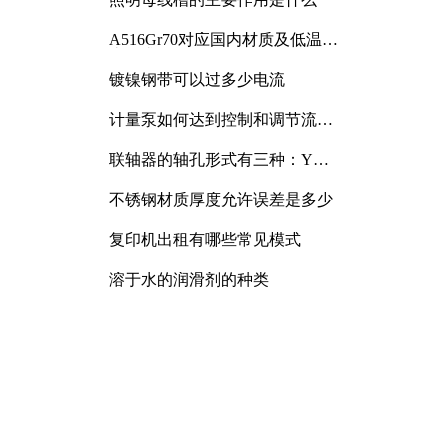
A516Gr70对应国内材质及低温冲
击要求解析
镀镍钢带可以过多少电流
计量泵如何达到控制和调节流量
的目的
联轴器的轴孔形式有三种：Y
型、J型、Z型
不锈钢材质厚度允许误差是多少
复印机出租有哪些常见模式
溶于水的润滑剂的种类