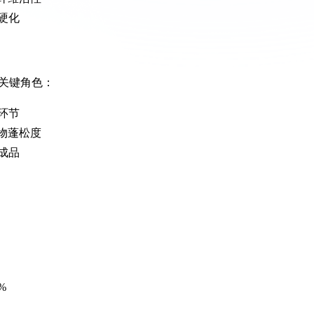
硬化
关键角色：
环节
织物蓬松度
成品
%