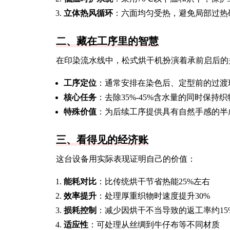
立体热风循环
：六面均匀受热，避免局部过热
二、藏在工序里的智慧
在印染流水线中，松式烘干机扮演着承前启后的
工序定位
：通常安排在染色后、定型前的过渡
核心任务
：去除35%-45%含水量的同时保持
特殊价值
：为后续工序提供具有自然手感的半
三、看得见的经济账
这台设备用实际表现证明自己的价值：
能耗对比
：比传统烘干节省热能25%左右
效率提升
：处理厚重织物时速度提升30%
损耗控制
：减少因烘干不当导致的返工率约15
适应性
：可处理从丝绸到牛仔布等不同材质