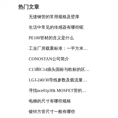
热门文章
无缝钢管的常用规格及壁厚
生活中常见的传感器有哪些呢
PE100管材的含义是什么
工业厂房载重标准：一平方米能
承受多少公斤
CONOSTAN公司简介
C13和C14插头国标与欧标的区别
及其标准解析
LGJ-240/30导线参数及载流量解
析
寻找nce01p30k MOSFET管的合
适替代型号
电梯的尺寸有哪些规格
镀锌方管尺寸一般有哪些