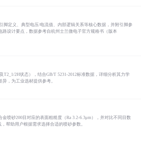
括各引脚定义、典型电压/电流值、内部逻辑关系等核心数据，并附引脚参
电路设计要点，数据参考自杭州士兰微电子官方规格书（版本
_1/2H状态），结合GB/T 5231-2012标准数据，详细分析其力学
差异，为工业选材提供参考。
砂200目对应的表面粗糙度（Ra 3.2-6.3μm），并对比不同目数
业实践，帮助用户根据需求选择合适的喷砂参数。