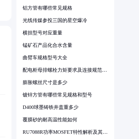
铝方管有哪些常见规格
光线传媒参投三国的星空爆冷
横担型号对应重量
锰矿石产品化合水含量
曲臂车规格型号大全
配电柜母排螺栓力矩要求及连接规范详
解
膨胀螺丝尺寸是多少
镀锌方管有哪些常见规格和型号
D400球墨铸铁井盖重多少
覆膜砂的耐高温性能如何
RU7088R功率MOSFET特性解析及其在
可调电源设计中的实践