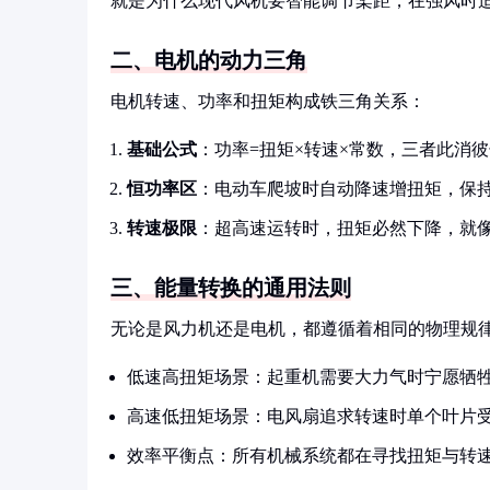
就是为什么现代风机要智能调节桨距，在强风时适
二、电机的动力三角
电机转速、功率和扭矩构成铁三角关系：
基础公式
：功率=扭矩×转速×常数，三者此消
恒功率区
：电动车爬坡时自动降速增扭矩，保
转速极限
：超高速运转时，扭矩必然下降，就
三、能量转换的通用法则
无论是风力机还是电机，都遵循着相同的物理规
低速高扭矩场景：起重机需要大力气时宁愿牺
高速低扭矩场景：电风扇追求转速时单个叶片
效率平衡点：所有机械系统都在寻找扭矩与转