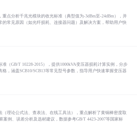
点分析千兆光模块的收光标准（典型值为-3dBm至-24dBm），并
常的常见原因（如光纤损耗、连接器问题）及解决方案，帮助用户快
/T 10228-2015），提供1000kVA变压器损耗计算实例，分步
，涵盖SCB10/SCB13等常见型号参数，指导用户快速掌握变压器
法（理论公式法、查表法、在线工具法），重点解析了黄铜棒密度取
计算案例、误差分析及选材建议，数据参考GB/T 4423-2007等国家标