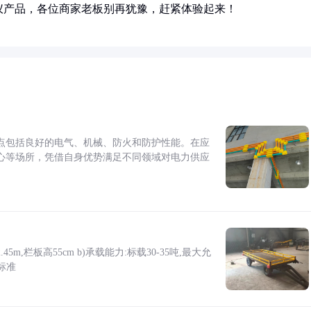
仪产品，各位商家老板别再犹豫，赶紧体验起来！
点包括良好的电气、机械、防火和防护性能。在应
心等场所，凭借自身优势满足不同领域对电力供应
5m,栏板高55cm b)承载能力:标载30-35吨,最大允
标准