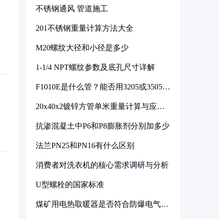
不锈钢通风 管道施工
201不锈钢重量计算方法大全
M20螺纹大径和小径是多少
1-1/4 NPT螺纹参数及底孔尺寸详解
F1010E是什么管？能否用3205或3505代
换
20x40x2镀锌方管单米重量计算与应用
分析
抗渗混凝土中P6和P8膨胀剂分别加多少
法兰PN25和PN16有什么区别
消费者对洗衣机的核心需求调研与分析
U型螺栓的国家标准
煤矿用电热取暖器是否符合防爆电气设
备标准