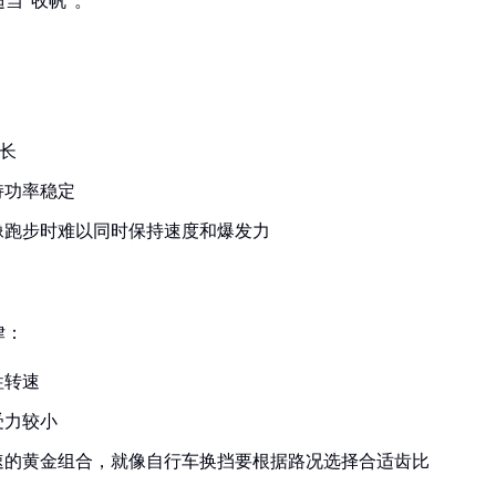
当"收帆"。
彼长
持功率稳定
像跑步时难以同时保持速度和爆发力
律：
牲转速
受力较小
速的黄金组合，就像自行车换挡要根据路况选择合适齿比