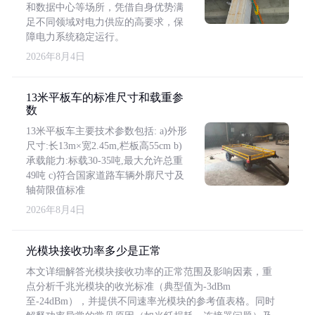
和数据中心等场所，凭借自身优势满
足不同领域对电力供应的高要求，保
障电力系统稳定运行。
2026年8月4日
13米平板车的标准尺寸和载重参
数
13米平板车主要技术参数包括: a)外形
尺寸:长13m×宽2.45m,栏板高55cm b)
承载能力:标载30-35吨,最大允许总重
49吨 c)符合国家道路车辆外廓尺寸及
轴荷限值标准
2026年8月4日
光模块接收功率多少是正常
本文详细解答光模块接收功率的正常范围及影响因素，重
点分析千兆光模块的收光标准（典型值为-3dBm
至-24dBm），并提供不同速率光模块的参考值表格。同时