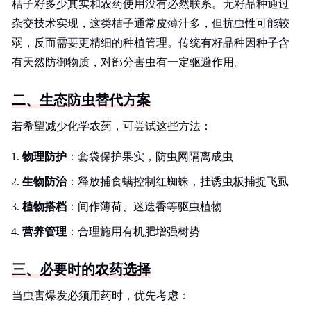
桔子籽多少其实和农药使用没有必然联系。无籽品种通过
杂交技术实现，这类桔子通常皮薄汁多，但抗虫性可能较
弱，反而需要更精细的种植管理。传统有籽品种因种子含
有天然防御物质，对部分害虫有一定驱避作用。
二、生态防虫替代方案
若希望减少化学农药，可尝试这些方法：
物理防护
：套袋保护果实，防虫网隔离成虫
生物防治
：释放捕食螨控制红蜘蛛，挂诱虫板捕捉飞虱
植物搭档
：间作薄荷、迷迭香等驱虫植物
营养管理
：合理施用有机肥增强树势
三、必要时的农药选择
当虫害爆发必须用药时，优先考虑：