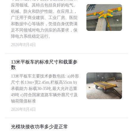
应用领域。其特点包括良好的电气、
机械、防火和防护性能。在应用上，
广泛用于商业建筑、工业厂房、医院
和数据中心等场所，凭借自身优势满
足不同领域对电力供应的高要求，保
障电力系统稳定运行。
2026年8月4日
13米平板车的标准尺寸和载重参
数
13米平板车主要技术参数包括: a)外形
尺寸:长13m×宽2.45m,栏板高55cm b)
承载能力:标载30-35吨,最大允许总重
49吨 c)符合国家道路车辆外廓尺寸及
轴荷限值标准
2026年8月4日
光模块接收功率多少是正常