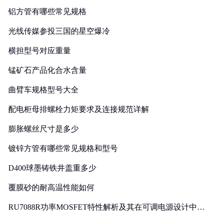
铝方管有哪些常见规格
光线传媒参投三国的星空爆冷
横担型号对应重量
锰矿石产品化合水含量
曲臂车规格型号大全
配电柜母排螺栓力矩要求及连接规范详解
膨胀螺丝尺寸是多少
镀锌方管有哪些常见规格和型号
D400球墨铸铁井盖重多少
覆膜砂的耐高温性能如何
RU7088R功率MOSFET特性解析及其在可调电源设计中的
实践