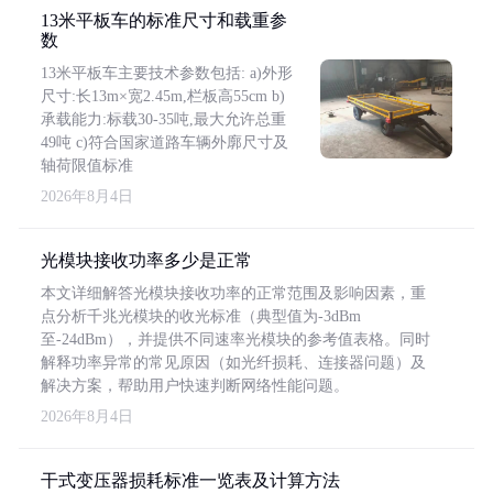
13米平板车的标准尺寸和载重参
数
13米平板车主要技术参数包括: a)外形
尺寸:长13m×宽2.45m,栏板高55cm b)
承载能力:标载30-35吨,最大允许总重
49吨 c)符合国家道路车辆外廓尺寸及
轴荷限值标准
2026年8月4日
光模块接收功率多少是正常
本文详细解答光模块接收功率的正常范围及影响因素，重
点分析千兆光模块的收光标准（典型值为-3dBm
至-24dBm），并提供不同速率光模块的参考值表格。同时
解释功率异常的常见原因（如光纤损耗、连接器问题）及
解决方案，帮助用户快速判断网络性能问题。
2026年8月4日
干式变压器损耗标准一览表及计算方法