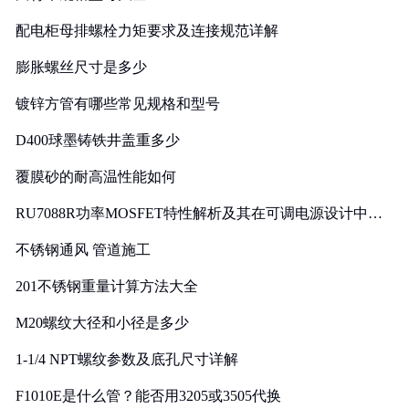
配电柜母排螺栓力矩要求及连接规范详解
膨胀螺丝尺寸是多少
镀锌方管有哪些常见规格和型号
D400球墨铸铁井盖重多少
覆膜砂的耐高温性能如何
RU7088R功率MOSFET特性解析及其在可调电源设计中的
实践
不锈钢通风 管道施工
201不锈钢重量计算方法大全
M20螺纹大径和小径是多少
1-1/4 NPT螺纹参数及底孔尺寸详解
F1010E是什么管？能否用3205或3505代换