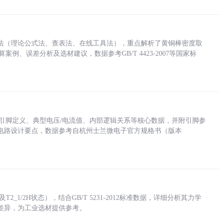
法（理论公式法、查表法、在线工具法），重点解析了黄铜棒密度取
计算案例、误差分析及选材建议，数据参考GB/T 4423-2007等国家标
括各引脚定义、典型电压/电流值、内部逻辑关系等核心数据，并附引脚参
电路设计要点，数据参考自杭州士兰微电子官方规格书（版本
_1/2H状态），结合GB/T 5231-2012标准数据，详细分析其力学
差异，为工业选材提供参考。