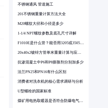
不锈钢通风 管道施工
201不锈钢重量计算方法大全
M20螺纹大径和小径是多少
1-1/4 NPT螺纹参数及底孔尺寸详解
F1010E是什么管？能否用3205或3505代
换
20x40x2镀锌方管单米重量计算与应用
分析
抗渗混凝土中P6和P8膨胀剂分别加多少
法兰PN25和PN16有什么区别
消费者对洗衣机的核心需求调研与分析
U型螺栓的国家标准
煤矿用电热取暖器是否符合防爆电气设
备标准