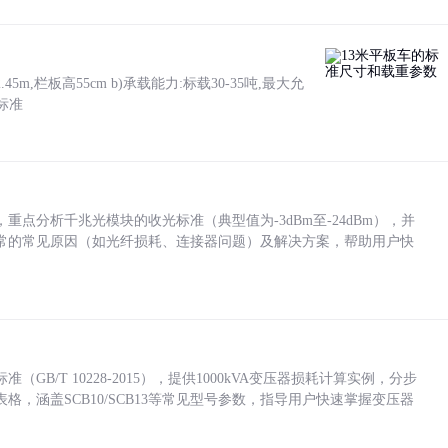
5m,栏板高55cm b)承载能力:标载30-35吨,最大允
标准
点分析千兆光模块的收光标准（典型值为-3dBm至-24dBm），并
常的常见原因（如光纤损耗、连接器问题）及解决方案，帮助用户快
/T 10228-2015），提供1000kVA变压器损耗计算实例，分步
，涵盖SCB10/SCB13等常见型号参数，指导用户快速掌握变压器