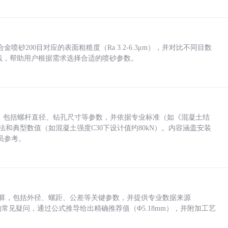
砂200目对应的表面粗糙度（Ra 3.2-6.3μm），并对比不同目数
业实践，帮助用户根据需求选择合适的喷砂参数。
力，包括螺杆直径、钻孔尺寸等参数，并依据专业标准（如《混凝土结
方法和典型数值（如混凝土强度C30下设计值约80kN）。内容涵盖安装
员参考。
底孔计算，包括外径、螺距、公差等关键参数，并提供专业数据来源
孔尺寸的常见疑问，通过公式推导给出精确推荐值（Φ5.18mm），并附加工艺