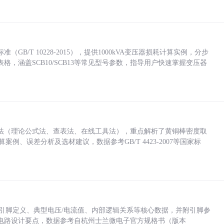
/T 10228-2015），提供1000kVA变压器损耗计算实例，分步
，涵盖SCB10/SCB13等常见型号参数，指导用户快速掌握变压器
法（理论公式法、查表法、在线工具法），重点解析了黄铜棒密度取
计算案例、误差分析及选材建议，数据参考GB/T 4423-2007等国家标
括各引脚定义、典型电压/电流值、内部逻辑关系等核心数据，并附引脚参
电路设计要点，数据参考自杭州士兰微电子官方规格书（版本