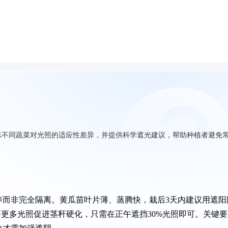
示不同蔬菜对光照的适应性差异，并提供科学遮光建议，帮助种植者避免
养而非完全隔离。黄瓜苗叶片薄、蒸腾快，栽后3天内建议用遮阳
要更多光照促进茎秆硬化，只需在正午遮挡30%光照即可。关键要