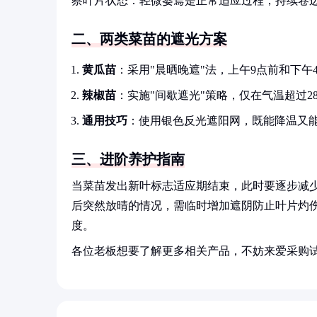
察叶片状态：轻微萎蔫是正常适应过程，持续卷
二、两类菜苗的遮光方案
黄瓜苗
：采用"晨晒晚遮"法，上午9点前和下
辣椒苗
：实施"间歇遮光"策略，仅在气温超过2
通用技巧
：使用银色反光遮阳网，既能降温又
三、进阶养护指南
当菜苗发出新叶标志适应期结束，此时要逐步减少
后突然放晴的情况，需临时增加遮阴防止叶片灼
度。
各位老板想要了解更多相关产品，不妨来爱采购