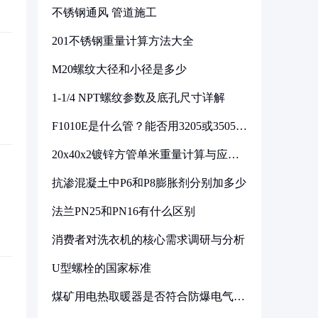
不锈钢通风 管道施工
201不锈钢重量计算方法大全
M20螺纹大径和小径是多少
1-1/4 NPT螺纹参数及底孔尺寸详解
F1010E是什么管？能否用3205或3505代
换
20x40x2镀锌方管单米重量计算与应用
分析
抗渗混凝土中P6和P8膨胀剂分别加多少
法兰PN25和PN16有什么区别
消费者对洗衣机的核心需求调研与分析
U型螺栓的国家标准
煤矿用电热取暖器是否符合防爆电气设
备标准