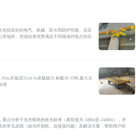
点包括良好的电气、机械、防火和防护性能。在应
心等场所，凭借自身优势满足不同领域对电力供应
5m,栏板高55cm b)承载能力:标载30-35吨,最大允
标准
点分析千兆光模块的收光标准（典型值为-3dBm至-24dBm），并
常的常见原因（如光纤损耗、连接器问题）及解决方案，帮助用户快