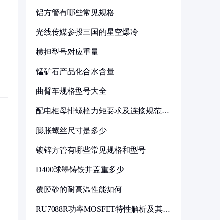
铝方管有哪些常见规格
光线传媒参投三国的星空爆冷
横担型号对应重量
锰矿石产品化合水含量
曲臂车规格型号大全
配电柜母排螺栓力矩要求及连接规范详
解
膨胀螺丝尺寸是多少
镀锌方管有哪些常见规格和型号
D400球墨铸铁井盖重多少
覆膜砂的耐高温性能如何
RU7088R功率MOSFET特性解析及其在
可调电源设计中的实践