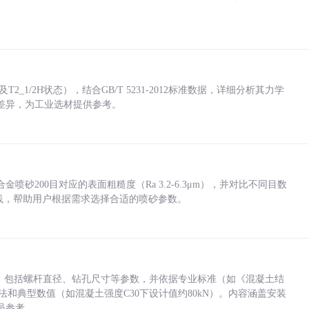
_1/2H状态），结合GB/T 5231-2012标准数据，详细分析其力学
差异，为工业选材提供参考。
砂200目对应的表面粗糙度（Ra 3.2-6.3μm），并对比不同目数
业实践，帮助用户根据需求选择合适的喷砂参数。
力，包括螺杆直径、钻孔尺寸等参数，并依据专业标准（如《混凝土结
方法和典型数值（如混凝土强度C30下设计值约80kN）。内容涵盖安装
员参考。