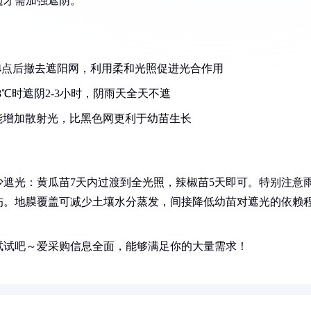
边才需加强遮阴。
午4点后撤去遮阳网，利用柔和光照促进光合作用
8℃时遮阴2-3小时，阴雨天全天不遮
能增加散射光，比黑色网更利于幼苗生长
遮光：黄瓜苗7天内过渡到全光照，辣椒苗5天即可。特别注意
伤。地膜覆盖可减少土壤水分蒸发，间接降低幼苗对遮光的依赖
试试吧～爱采购信息全面，能够满足你的大量需求！