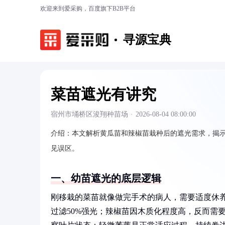
欢迎来到爱采购，百度旗下B2B平台
寻源宝典
菜苗遮光有讲究
宿州市埇桥区浚翔种苗场
·
2026-08-04 08:00:00
介绍：
本文解析黄瓜苗和辣椒苗栽种后的遮光需求，揭
见误区。
一、幼苗遮光的底层逻辑
刚移栽的菜苗就像做完手术的病人，需要适度休
过滤50%强光；辣椒苗因木质化程度高，反而需