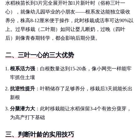
水稻秧苗长到3片完全展开叶加1片新叶时（俗称三叶一
心），就像幼儿园毕业的小朋友——根系发达能独立吸收
养分，株高8-12厘米便于操作，此时移栽成活率可达90%以
上。过早移栽（二叶期）如同让婴儿断奶，过晚（四叶
后）则像青春期转学，都会影响后期分蘖。
二、三叶一心的三大优势
根系活力强
：白根数量达到15-20条，像小网兜一样能牢
牢抓住土壤
抗逆性提升
：叶鞘储存了足够养分，移栽后3天就能长出
新根
分蘖潜力大
：此时移栽能让水稻保留3-4个有效分蘖芽，
为高产打下基础
三、判断叶龄的实用技巧