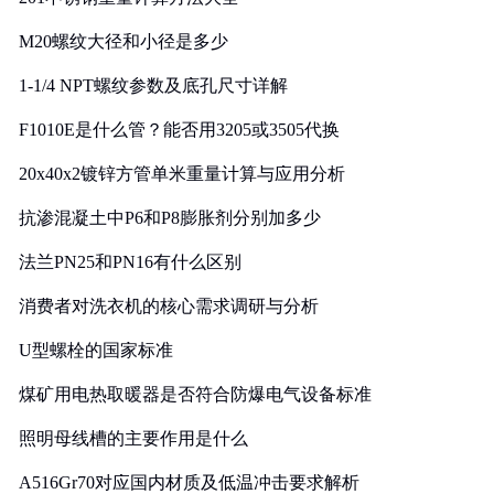
M20螺纹大径和小径是多少
1-1/4 NPT螺纹参数及底孔尺寸详解
F1010E是什么管？能否用3205或3505代换
20x40x2镀锌方管单米重量计算与应用分析
抗渗混凝土中P6和P8膨胀剂分别加多少
法兰PN25和PN16有什么区别
消费者对洗衣机的核心需求调研与分析
U型螺栓的国家标准
煤矿用电热取暖器是否符合防爆电气设备标准
照明母线槽的主要作用是什么
A516Gr70对应国内材质及低温冲击要求解析