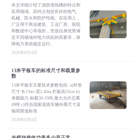
本文详细介绍了浇筑母线槽的特点和
应用领域。其特点包括良好的电气、
机械、防火和防护性能。在应用上，
广泛用于商业建筑、工业厂房、医院
和数据中心等场所，凭借自身优势满
足不同领域对电力供应的高要求，保
障电力系统稳定运行。
2026年8月4日
13米平板车的标准尺寸和载重参
数
13米平板车主要技术参数包括: a)外形
尺寸:长13m×宽2.45m,栏板高55cm b)
承载能力:标载30-35吨,最大允许总重
49吨 c)符合国家道路车辆外廓尺寸及
轴荷限值标准
2026年8月4日
光模块接收功率多少是正常