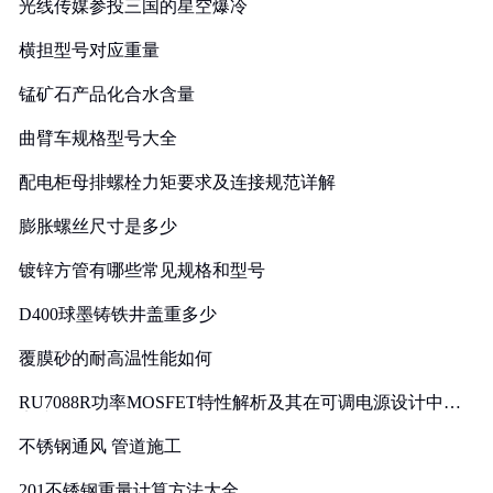
光线传媒参投三国的星空爆冷
横担型号对应重量
锰矿石产品化合水含量
曲臂车规格型号大全
配电柜母排螺栓力矩要求及连接规范详解
膨胀螺丝尺寸是多少
镀锌方管有哪些常见规格和型号
D400球墨铸铁井盖重多少
覆膜砂的耐高温性能如何
RU7088R功率MOSFET特性解析及其在可调电源设计中的
实践
不锈钢通风 管道施工
201不锈钢重量计算方法大全